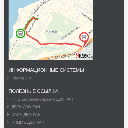
ИНФОРМАЦИОННЫЕ СИСТЕМЫ
Infonet 2.0
ПОЛЕЗНЫЕ ССЫЛКИ
ФНЦ Биоразнообразия ДВО РАН
ДВГИ ДВО РАН
ИАПУ ДВО РАН
ННЦМБ ДВО РАН