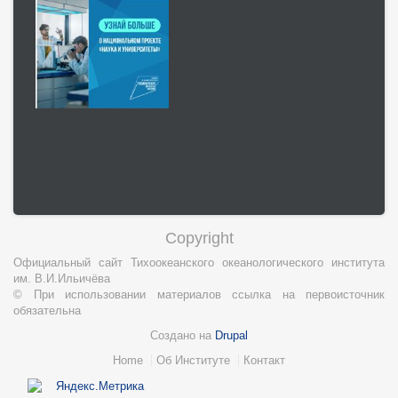
Copyright
Официальный сайт Тихоокеанского океанологического института
им. В.И.Ильичёва
© При использовании материалов ссылка на первоисточник
обязательна
Создано на
Drupal
Нижний
Home
Об Институте
Контакт
колонтитул