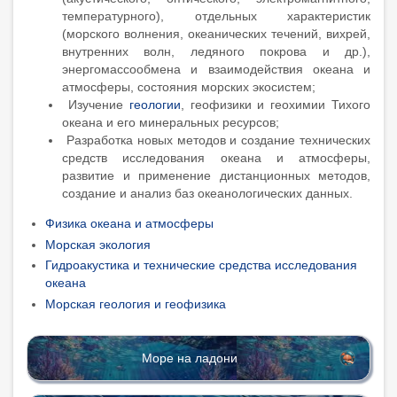
температурного), отдельных характеристик
(морского волнения, океанических течений, вихрей,
внутренних волн, ледяного покрова и др.),
энергомассообмена и взаимодействия океана и
атмосферы, состояния морских экосистем;
Изучение
геологии
,
геофизики
и
геохимии
Тихого
океана
и его
минеральных
ресурсов
;
Разработка
новых
методов
и
создание
технических
средств
исследования
океана
и
атмосферы
,
развитие
и
применение
дистанционных
методов
,
создание
и
анализ
баз
океанологических
данных
.
Физика океана и атмосферы
Морская экология
Гидроакустика и технические средства исследования
океана
Морская геология и геофизика
Море на ладони