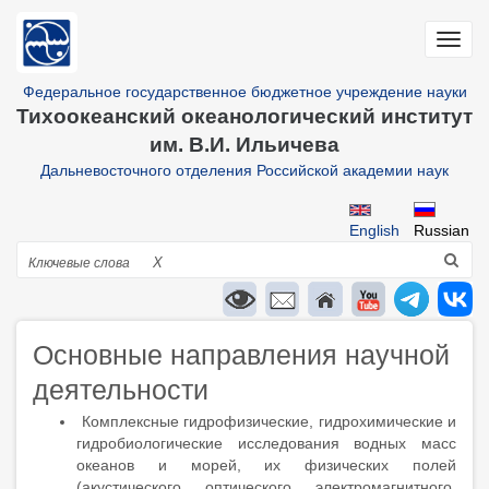
Перейти
к
Toggl
основному
navig
содержанию
Федеральное государственное бюджетное учреждение науки
Тихоокеанский океанологический институт
им. В.И. Ильичева
Дальневосточного отделения Российской академии наук
English
Russian
Поиск
X
Основные направления научной
деятельности
Комплексные гидрофизические, гидрохимические и
гидробиологические исследования водных масс
океанов и морей, их физических полей
(акустического, оптического, электромагнитного,