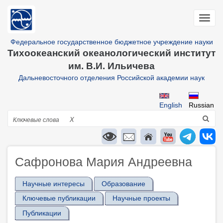
Перейти
к
Toggl
основному
navig
содержанию
Федеральное государственное бюджетное учреждение науки
Тихоокеанский океанологический институт
им. В.И. Ильичева
Дальневосточного отделения Российской академии наук
English
Russian
Поиск
X
Сафронова Мария Андреевна
Научные интересы
Образование
Ключевые публикации
Научные проекты
Публикации