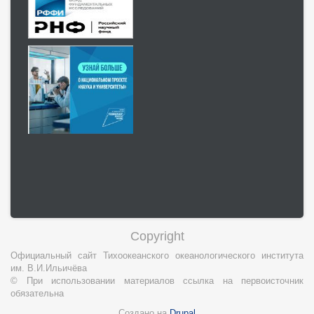
Copyright
Официальный сайт Тихоокеанского океанологического института
им. В.И.Ильичёва
© При использовании материалов ссылка на первоисточник
обязательна
Создано на
Drupal