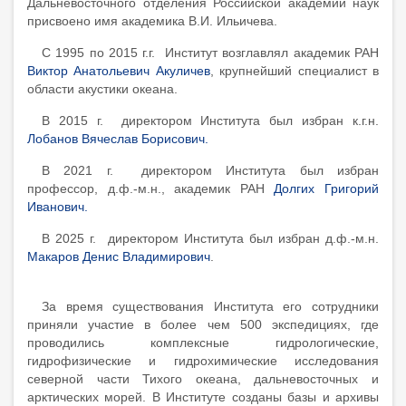
Дальневосточного отделения Российской академии наук
присвоено имя академика В.И. Ильичева.
С 1995 по 2015 г.г.
Институт
возглавлял академик РАН
Виктор Анатольевич Акуличев
, крупнейший специалист в
области акустики океана.
В 2015 г. директором Института был избран к.г.н.
Лобанов Вячеслав Борисович.
В 2021 г. директором Института был избран
профессор, д.ф.-м.н., академик РАН
Долгих Григорий
Иванович.
В 2025 г. директором Института был избран д.ф.-м.н.
Макаров Денис Владимирович
.
За время существования Института его сотрудники
приняли участие в более чем 500 экспедициях, где
проводились комплексные гидрологические,
гидрофизические и гидрохимические исследования
северной части Тихого океана, дальневосточных и
арктических морей. В Институте созданы базы и архивы