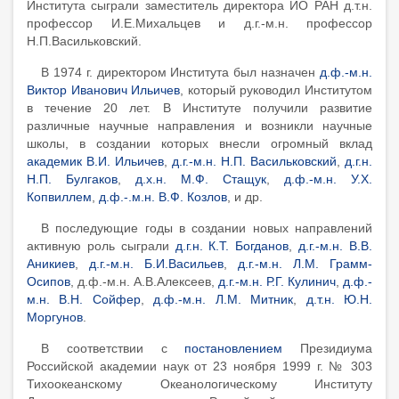
Института сыграли заместитель директора ИО РАН д.т.н.
профессор И.Е.Михальцев и д.г.-м.н. профессор
Н.П.Васильковский.
В 1974 г. директором
Института
был назначен
д.ф.-м.н.
Виктор Иванович Ильичев
, который руководил Институтом
в течение 20 лет. В Институте получили развитие
различные научные направления и возникли научные
школы, в создании которых внесли огромный вклад
академик В.И. Ильичев
,
д.г.-м.н. Н.П. Васильковский
,
д.г.н.
Н.П. Булгаков
,
д.х.н. М.Ф. Стащук
,
д.ф.-м.н. У.Х.
Копвиллем
,
д.ф.-.м.н. В.Ф. Козлов
, и др.
В последующие годы в создании новых направлений
активную
роль
сыграли
д.г.н. К.Т. Богданов
,
д.г.-м.н. В.В.
Аникиев
,
д.г.-м.н. Б.И.Васильев
,
д.г.-м.н. Л.М. Грамм-
Осипов
, д.ф.-м.н. А.В.Алексеев,
д.г.-м.н. Р.Г. Кулинич
,
д.ф.-
м.н. В.Н. Сойфер
,
д.ф.-м.н. Л.М. Митник
,
д.т.н. Ю.Н.
Моргунов
.
В соответствии с
постановлением
Президиума
Российской академии наук от 23 ноября 1999 г. № 303
Тихоокеанскому Океанологическому Институту