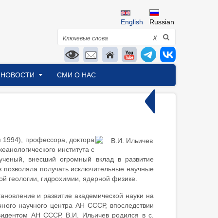
English
Russian
Поиск
X
НОВОСТИ
СМИ О НАС
я 1994), профессора, доктора
кеанологического института с
ученый, внесший огромный вклад в развитие
ов позволяла получать исключительные научные
ой геологии, гидрохимии, ядерной физике.
ановление и развитие академической науки на
чного научного центра АН СССР, впоследствии
зидентом АН СССР. В.И. Ильичев родился в с.