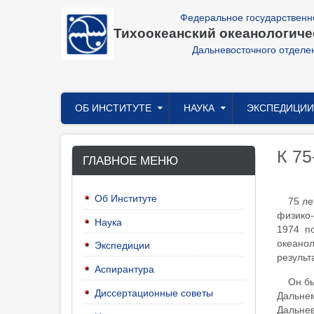
Перейти
Федеральное государственн
к
Тихоокеанский океанологичес
основному
содержанию
Дальневосточного отделе
Главное
ОБ ИНСТИТУТЕ
НАУКА
ЭКСПЕДИЦИИ
меню
К 75
ГЛАВНОЕ МЕНЮ
Об Институте
75 ле
физико-
Наука
1974 п
океанол
Экспедиции
результ
Аспирантура
Он бы
Диссертационные советы
Дальнем
Дальнев