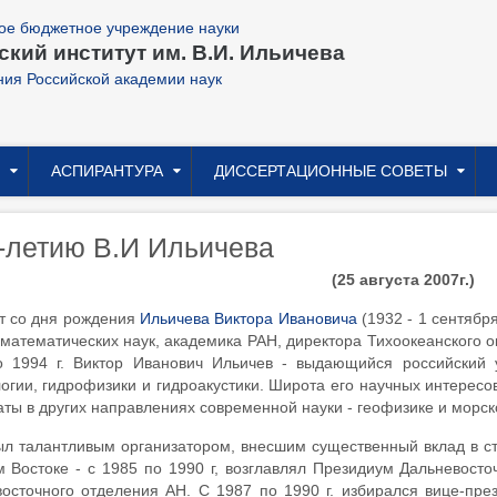
ое бюджетное учреждение науки
кий институт им. В.И. Ильичева
ния Российской академии наук
АСПИРАНТУРА
ДИССЕРТАЦИОННЫЕ СОВЕТЫ
-летию В.И Ильичева
(25 августа 2007г.)
т со дня рождения
Ильичева Виктора Ивановича
(1932 - 1 сентябр
математических наук, академика РАН, директора Тихоокеанского о
о 1994 г. Виктор Иванович Ильичев - выдающийся российский 
огии, гидрофизики и гидроакустики. Широта его научных интерес
аты в других направлениях современной науки - геофизике и морск
л талантливым организатором, внесшим существенный вклад в ст
 Востоке - с 1985 по 1990 г, возглавлял Президиум Дальневосто
осточного отделения АН. С 1987 по 1990 г. избирался вице-пре