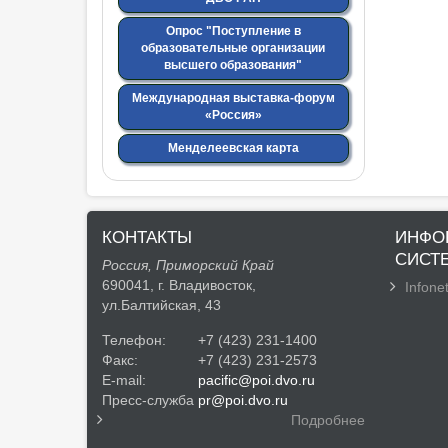
Опрос "Поступление в
образовательные организации
высшего образования"
Международная выставка-форум
«Россия»
Менделеевская карта
КОНТАКТЫ
ИНФО
СИСТ
Россия, Приморский Край
690041, г. Владивосток,
Infonet
ул.Балтийская, 43
Телефон:
+7 (423) 231-1400
Факс:
+7 (423) 231-2573
E-mail:
pacific@poi.dvo.ru
Пресс-служба
pr@poi.dvo.ru
Подробнее