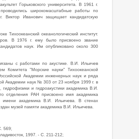
ультет Горьковского университета. В 1961 г.
е проводились широкомасштабные работы по
г. Виктор Иванович защищает кандидатскую
оке Тихоокеанский океанологический институт.
ров. В 1976 г. ему было присвоено звание
кандидатов наук. Им опубликовано около 300
язаны с работами по акустике. В.И. Ильичев
м Комитета "Морские науки" Тихоокеанской
Российской Академии инженерных наук и ряда
й Академии наук № 303 от 23 ноября 1999 г. в
 гидрофизики и гидроакустики академика В.И.
ого отделения РАН присвоено имя академика
 имени академика В.И. Ильичева. В стенах
оздан музей памяти академика В.И. Ильичева.
. 569;
ладивосток, 1997. - С. 211-212;