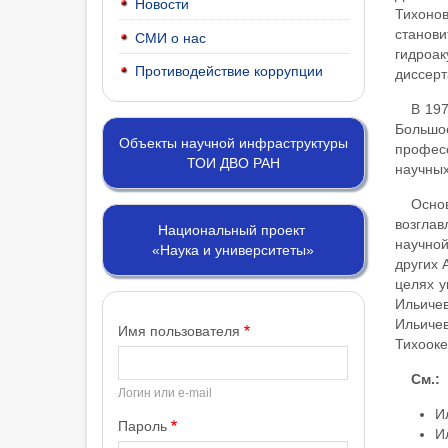
Новости
Тихонов
станов
СМИ о нас
гидроа
Противодействие коррупции
диссерт
В 197
Большо
Объекты научной инфраструктуры
професс
ТОИ ДВО РАН
научных
Осно
возгла
Национальный проект
научной
«Наука и университеты»
других 
целях у
Ильиче
Ильиче
Имя пользователя
Тихооке
См.:
Логин или e-mail
Ил
Пароль
Ил