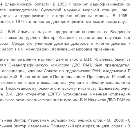
е Владимирской области. В 1955 г. окончил радиофизический фак
ится руководителем Сухумской научной морской станции, гд
кустике и гидрофизике в интересах обороны страны. В 1965 
ацию, в 1973 г. становится доктором физико-математических наук.
4 г. В.И. Ильичев получает предложение возглавить во Владивост
е внимание уделял Виктор Иванович воспитанию научных кад
ора. Среди его учеников десятки докторов и многие десятки 
 работ, в т. ч. монографий, получивших мировое признание.
вные направления научной деятельности В.И. Ильичева были св
влял Океанографическую комиссию ДВО РАН, был председателе
 ассоциации, членом Совета по гидрофизике РАН, академиком 
Академий. В соответствии с Постановлением Президиума Российско
вековечения памяти выдающегося ученого в области океанологии,
ва Тихоокеанскому океанологическому институту Дальневосточн
ва В.И. Для студентов ДВГТУ установлена именная стипендия
анского океанологического института им. В.И Ильичева ДВО РАН с
ьичев Виктор Иванович // Большой Рос. энцикл. слов. - М., 2003. - С
ьичев Виктор Иванович // Приморский край: крат, энцикл. справ. - В