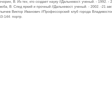
чорин, В. Из тех, кто создает науку //Дальневост. ученый. - 1992. - 2
юба, В. След яркий и прочный //Дальневост. ученый. - 2002. -21 авг. 
льичев Виктор Иванович //Профессорский клуб города Владивостока:
43-144: портр.