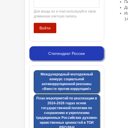
Пе
Дз
Для входа по e-mail используйте свою
И
доменную учетную запись
1
Стипендиат России
Международный молодежный
конкурс социальной
антикоррупционной рекламы
«Вместе против коррупции!»
План мероприятий по реализации в
2024-2026 годах основ
государственной политики по
сохранению и укреплению
традиционных Российских духовно-
нравственных ценностей в ТОИ
ДВО РАН