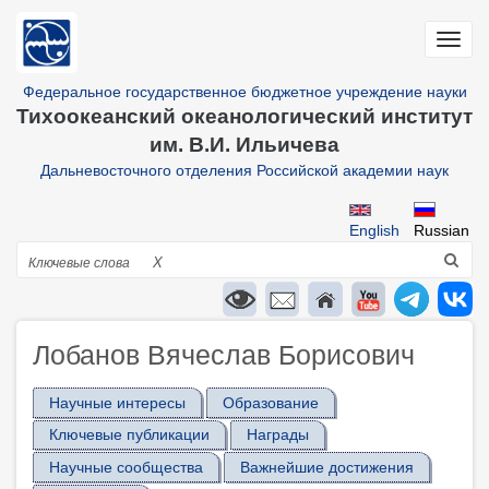
Перейти
к
Toggl
основному
navig
содержанию
Федеральное государственное бюджетное учреждение науки
Тихоокеанский океанологический институт
им. В.И. Ильичева
Дальневосточного отделения Российской академии наук
English
Russian
Поиск
X
Лобанов Вячеслав Борисович
Научные интересы
Образование
Ключевые публикации
Награды
Научные сообщества
Важнейшие достижения