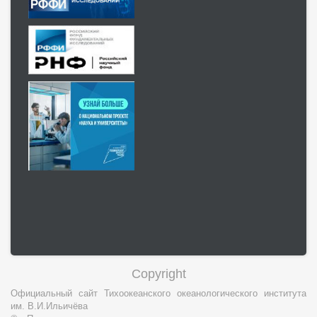
Copyright
Официальный сайт Тихоокеанского океанологического института
им. В.И.Ильичёва