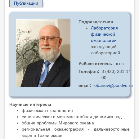
Публикации
Подразделения
Лаборатория
физической
океанологии
заведующий
лабораторией
Учёная степень
к.г.н.
Телефон
8 (423) 231-14-
00
email
lobanov@poi.dvo.ru
Научные интересы
физическая океанология
синоптическая и мезомасштабная динамика вод
общие проблемы Мирового океана
региональная океанография - дальневосточные
моря и Тихий океан