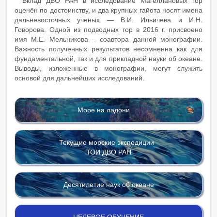
Вклад ДВО РАН в исследование Магеллановых гор
оценён по достоинству, и два крупных гайота носят имена
дальневосточных ученых — В.И. Ильичева и И.Н.
Говорова. Одной из подводных гор в 2016 г. присвоено
имя М.Е. Мельникова – соавтора данной монографии.
Важность полученных результатов несомненна как для
фундаментальной, так и для прикладной науки об океане.
Выводы, изложенные в монографии, могут служить
основой для дальнейших исследований.
Море на ладони
Текущие морские экспедиции
ТОИ ДВО РАН
Десятилетие наук об океане