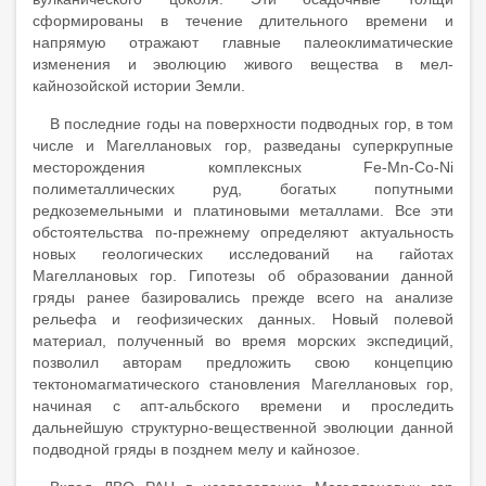
сформированы в течение длительного времени и
напрямую отражают главные палеоклиматические
изменения и эволюцию живого вещества в мел-
кайнозойской истории Земли.
В последние годы на поверхности подводных гор, в том
числе и Магеллановых гор, разведаны суперкрупные
месторождения комплексных Fe-Mn-Co-Ni
полиметаллических руд, богатых попутными
редкоземельными и платиновыми металлами. Все эти
обстоятельства по-прежнему определяют актуальность
новых геологических исследований на гайотах
Магеллановых гор. Гипотезы об образовании данной
гряды ранее базировались прежде всего на анализе
рельефа и геофизических данных. Новый полевой
материал, полученный во время морских экспедиций,
позволил авторам предложить свою концепцию
тектономагматического становления Магеллановых гор,
начиная с апт-альбского времени и проследить
дальнейшую структурно-вещественной эволюции данной
подводной гряды в позднем мелу и кайнозое.