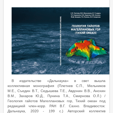
В издательстве «Дальнаука» в свет вышла
коллективная монография (Плетнев С.П., Мельников
М.Е., Съедин В.Т., Седышева Т.Е., Авдонин В.В., Анохин
В.М., Захаров Ю.Д., Пунина Т.А., Смирнова О.Л.) /
Геология гайотов Магеллановых гор, Тихий океан под
редакцией член-корр. РАН В.Г. Сахно. Владивосток:
Дальнаука, 2020 - 199 с.) Авторский коллектив