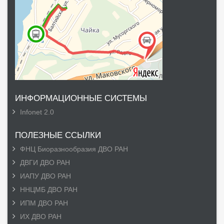
ИНФОРМАЦИОННЫЕ СИСТЕМЫ
Infonet 2.0
ПОЛЕЗНЫЕ ССЫЛКИ
ФНЦ Биоразнообразия ДВО РАН
ДВГИ ДВО РАН
ИАПУ ДВО РАН
ННЦМБ ДВО РАН
ИПМ ДВО РАН
ИХ ДВО РАН