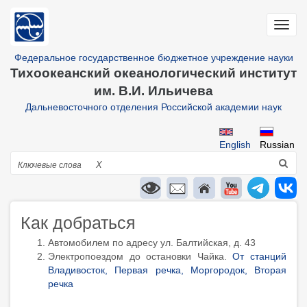
Перейти
к
Toggl
основному
navig
содержанию
Федеральное государственное бюджетное учреждение науки
Тихоокеанский океанологический институт
им. В.И. Ильичева
Дальневосточного отделения Российской академии наук
English
Russian
Поиск
X
Как добраться
Автомобилем по адресу ул. Балтийская, д. 43
Электропоездом до остановки Чайка.
От станций
Владивосток, Первая речка, Моргородок, Вторая
речка