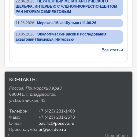
22.06.2026
:
НЕУЧТЕННЫЙ МЕТАН АРКТИЧЕСКОГО
ШЕЛЬФА. ИНТЕРВЬЮ С ЧЛЕНОМ-КОРРЕСПОНДЕНТОМ
РАН ИГОРЕМ СЕМИЛЕТОВЫМ
11.06.2026
:
Морская / Мыс Шульца / 11.06.26
13.05.2026
:
Экологические риски и исследования
акваторий Приморья. Интервью
Все статьи
КОНТАКТЫ
Россия, Приморский Край
690041, г. Владивосток,
ул.Балтийская, 43
Телефон:
+7 (423) 231-1400
Факс:
+7 (423) 231-2573
E-mail:
pacific@poi.dvo.ru
Пресс-служба
pr@poi.dvo.ru
Подробнее