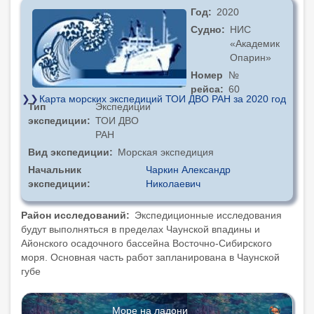
Год
2020
Судно
НИС
«Академик
Опарин»
Номер
№
рейса
60
Карта морских экспедиций ТОИ ДВО РАН за 2020 год
Тип
Экспедиции
экспедиции
ТОИ ДВО
РАН
Вид экспедиции
Морская экспедиция
Начальник
Чаркин Александр
экспедиции
Николаевич
Район исследований
Экспедиционные исследования
будут выполняться в пределах Чаунской впадины и
Айонского осадочного бассейна Восточно-Сибирского
моря. Основная часть работ запланирована в Чаунской
губе
Море на ладони