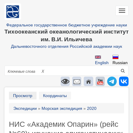
Перейти
к
Toggl
основному
navig
содержанию
Федеральное государственное бюджетное учреждение науки
Тихоокеанский океанологический институт
им. В.И. Ильичева
Дальневосточного отделения Российской академии наук
English
Russian
Поиск
X
Primary
Просмотр
Координаты
tabs
Строка
Экспедиции
Морская экспедиция
2020
навигации
НИС «Академик Опарин» (рейс