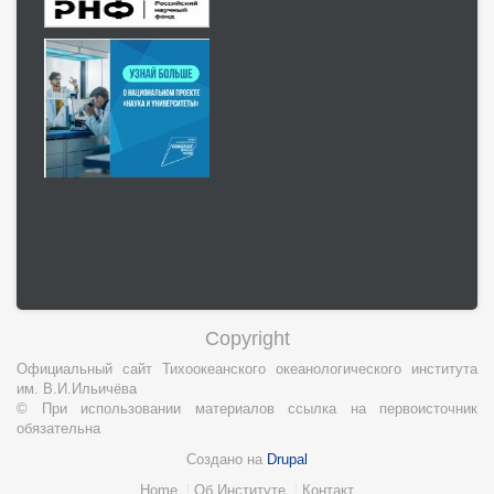
Copyright
Официальный сайт Тихоокеанского океанологического института
им. В.И.Ильичёва
© При использовании материалов ссылка на первоисточник
обязательна
Создано на
Drupal
Нижний
Home
Об Институте
Контакт