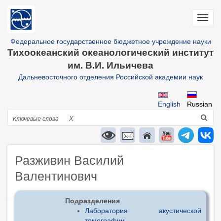
Перейти
к
Toggl
основному
navig
содержанию
Федеральное государственное бюджетное учреждение науки
Тихоокеанский океанологический институт
им. В.И. Ильичева
Дальневосточного отделения Российской академии наук
English
Russian
Поиск
X
Разживин Василий
Валентинович
Подразделения
Лаборатория акустической
томографии