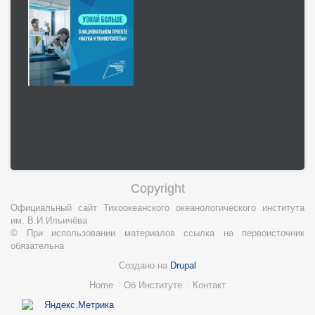
Copyright
Официальный сайт Тихоокеанского океанологического института
им. В.И.Ильичёва
© При использовании материалов ссылка на первоисточник
обязательна
Создано на
Drupal
Нижний
Home
Об Институте
Контакт
колонтитул