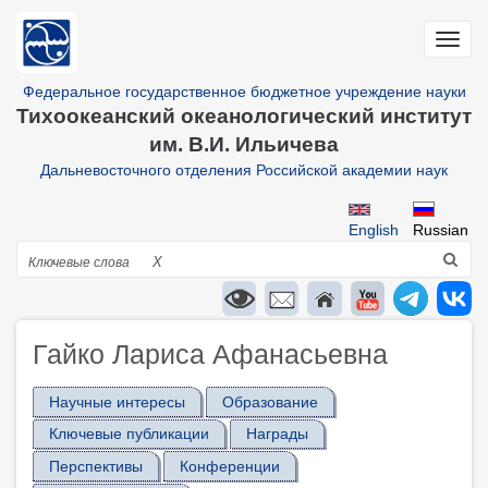
Перейти
к
Toggl
основному
navig
содержанию
Федеральное государственное бюджетное учреждение науки
Тихоокеанский океанологический институт
им. В.И. Ильичева
Дальневосточного отделения Российской академии наук
English
Russian
Поиск
X
Гайко Лариса Афанасьевна
Научные интересы
Образование
Ключевые публикации
Награды
Перспективы
Конференции