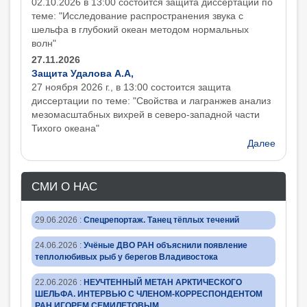
02.10.2026 в 13:00 состоится защита диcсертации по
теме: "Исследование распространения звука с
шельфа в глубокий океан методом нормальных
волн"
27.11.2026
Защита Удалова А.А,
27 ноября 2026 г., в 13:00 состоится защита
диcсертации по теме: "Свойства и лагранжев анализ
мезомасштабных вихрей в северо-западной части
Тихого океана"
Далее
СМИ О НАС
29.06.2026
:
Спецрепортаж. Танец тёплых течений
24.06.2026
:
Учёные ДВО РАН объяснили появление
теплолюбивых рыб у берегов Владивостока
22.06.2026
:
НЕУЧТЕННЫЙ МЕТАН АРКТИЧЕСКОГО
ШЕЛЬФА. ИНТЕРВЬЮ С ЧЛЕНОМ-КОРРЕСПОНДЕНТОМ
РАН ИГОРЕМ СЕМИЛЕТОВЫМ