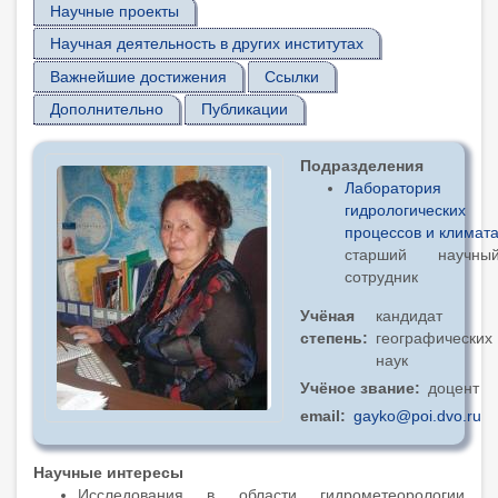
Научные проекты
Научная деятельность в других институтах
Важнейшие достижения
Ссылки
Дополнительно
Публикации
Подразделения
Лаборатория
гидрологических
процессов и климат
старший научны
сотрудник
Учёная
кандидат
степень
географических
наук
Учёное звание
доцент
email
gayko@poi.dvo.ru
Научные интересы
Исследования в области гидрометеорологии