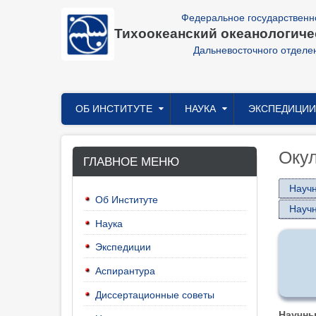
Перейти
Федеральное государственн
к
Тихоокеанский океанологичес
основному
содержанию
Дальневосточного отделе
Главное
ОБ ИНСТИТУТЕ
НАУКА
ЭКСПЕДИЦИИ
меню
Окул
ГЛАВНОЕ МЕНЮ
Науч
Об Институте
Науч
Наука
Экспедиции
Аспирантура
Диссертационные советы
Научны