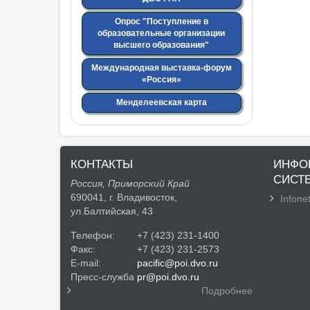
Опрос "Поступление в
образовательные организации
высшего образования"
Международная выставка-форум
«Россия»
Менделеевская карта
КОНТАКТЫ
ИНФО
СИСТ
Россия, Приморский Край
690041, г. Владивосток,
Infonet
ул.Балтийская, 43
Телефон:
+7 (423) 231-1400
Факс:
+7 (423) 231-2573
E-mail:
pacific@poi.dvo.ru
Пресс-служба
pr@poi.dvo.ru
Подробнее