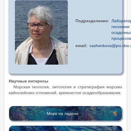
Подразделение
Лаборато
геохимии
осадочны
процессо
email
vashenkova@poi.dvo.
Научные интересы
Морская геология, литология и стратиграфия морских
кайнозойских отложений, кремнистое осадкообразование.
Море на ладони