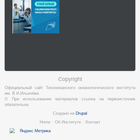
Copyright
Официальный сайт Тихоокеанского океанологического института
им. В.И.Ильичёва
© При использовании материалов ссылка на первоисточник
обязательна
Создано на
Drupal
Нижний
Home
Об Институте
Контакт
колонтитул