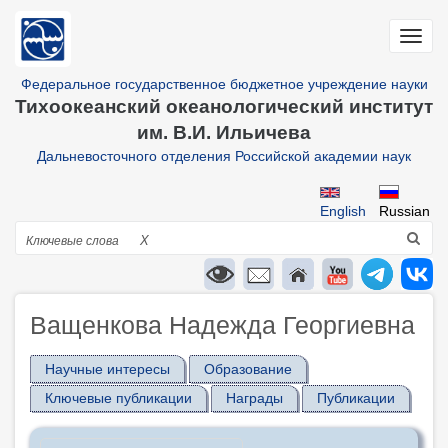
Перейти
к
Toggl
основному
navig
содержанию
Федеральное государственное бюджетное учреждение науки
Тихоокеанский океанологический институт
им. В.И. Ильичева
Дальневосточного отделения Российской академии наук
English
Russian
Поиск
X
Ващенкова Надежда Георгиевна
Научные интересы
Образование
Ключевые публикации
Награды
Публикации