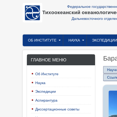
Перейти
Федеральное государственн
к
Тихоокеанский океанологичес
основному
содержанию
Дальневосточного отделе
Главное
ОБ ИНСТИТУТЕ
НАУКА
ЭКСПЕДИЦИИ
меню
Бар
ГЛАВНОЕ МЕНЮ
Науч
Об Институте
Ссыл
Наука
Экспедиции
Аспирантура
Диссертационные советы