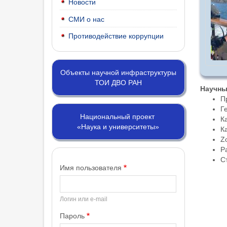
Новости
СМИ о нас
Противодействие коррупции
Объекты научной инфраструктуры
ТОИ ДВО РАН
Научны
П
Г
Национальный проект
К
«Наука и университеты»
К
Z
Р
С
Имя пользователя
Логин или e-mail
Пароль