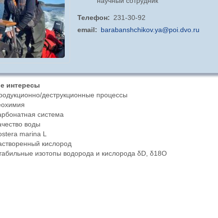
научный сотрудник
Телефон
231-30-92
email
barabanshchikov.ya@poi.dvo.ru
е интересы
родукционно/деструкционные процессы
еохимия
арбонатная система
ачество воды
ostera marina L
астворенный кислород
табильные изотопы водорода и кислорода δD, δ18O