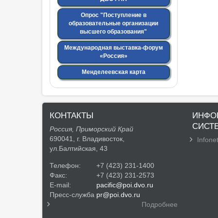
Опрос "Поступление в
образовательные организации
высшего образования"
Международная выставка-форум
«Россия»
Менделеевская карта
КОНТАКТЫ
ИНФО
СИСТ
Россия, Приморский Край
690041, г. Владивосток,
Infonet
ул.Балтийская, 43
Телефон:
+7 (423) 231-1400
Факс:
+7 (423) 231-2573
E-mail:
pacific@poi.dvo.ru
Пресс-служба
pr@poi.dvo.ru
Подробнее