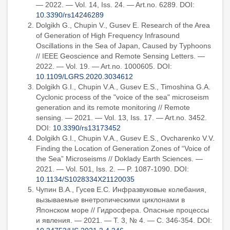
— 2022. — Vol. 14, Iss. 24. — Art.no. 6289. DOI:
10.3390/rs14246289
Dolgikh G., Chupin V., Gusev E. Research of the Area
of Generation of High Frequency Infrasound
Oscillations in the Sea of Japan, Caused by Typhoons
// IEEE Geoscience and Remote Sensing Letters. —
2022. — Vol. 19. — Art.no. 1000605. DOI:
10.1109/LGRS.2020.3034612
Dolgikh G.I., Chupin V.A., Gusev E.S., Timoshina G.A.
Cyclonic process of the "voice of the sea" microseism
generation and its remote monitoring // Remote
sensing. — 2021. — Vol. 13, Iss. 17. — Art.no. 3452.
DOI:
10.3390/rs13173452
Dolgikh G.I., Chupin V.A., Gusev E.S., Ovcharenko V.V.
Finding the Location of Generation Zones of “Voice of
the Sea” Microseisms // Doklady Earth Sciences. —
2021. — Vol. 501, Iss. 2. — P. 1087-1090. DOI:
10.1134/S1028334X21120035
Чупин В.А., Гусев Е.С. Инфразвуковые колебания,
вызываемые внетропическими циклонами в
Японском море // Гидросфера. Опасные процессы
и явления. — 2021. — Т. 3, № 4. — С. 346-354. DOI: