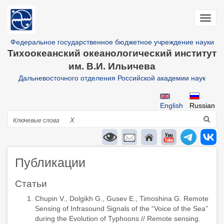
Перейти
к
Toggl
основному
navig
содержанию
Федеральное государственное бюджетное учреждение науки
Тихоокеанский океанологический институт
им. В.И. Ильичева
Дальневосточного отделения Российской академии наук
English
Russian
Поиск
X
Публикации
Статьи
Chupin V., Dolgikh G., Gusev E., Timoshina G. Remote
Sensing of Infrasound Signals of the “Voice of the Sea”
during the Evolution of Typhoons // Remote sensing.