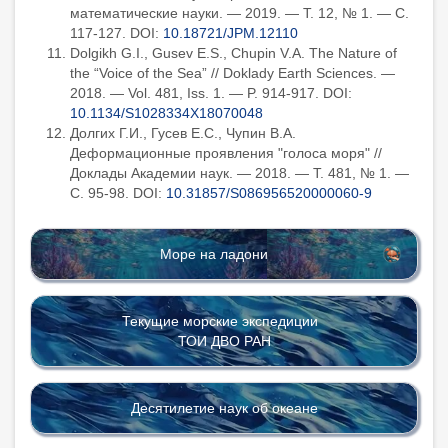
математические науки. — 2019. — Т. 12, № 1. — С.
117-127. DOI:
10.18721/JPM.12110
Dolgikh G.I., Gusev E.S., Chupin V.A. The Nature of
the “Voice of the Sea” // Doklady Earth Sciences. —
2018. — Vol. 481, Iss. 1. — P. 914-917. DOI:
10.1134/S1028334X18070048
Долгих Г.И., Гусев Е.С., Чупин В.А.
Деформационные проявления "голоса моря" //
Доклады Академии наук. — 2018. — Т. 481, № 1. —
С. 95-98. DOI:
10.31857/S086956520000060-9
Море на ладони
Текущие морские экспедиции
ТОИ ДВО РАН
Десятилетие наук об океане