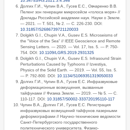
10.34753/HS.2021.3.4.346
Долгих Г.И., Чупин В.А., Гусев Е.С., Овчаренко В.В.
Пеленг зон генерации микросейсм «голоса моря» //
Доклады Российской академии наук. Науки о Земле.
— 2021. — Т. 501, № 2. — С. 226-230. DOI:
10.31857/S2686739721120033
Dolgikh G.I., Chupin V.A., Gusev E.S. Microseisms of
the "Voice of the Sea" // IEEE Geoscience and Remote
Sensing Letters. — 2020. — Vol. 17, Iss. 5. — P. 750-
754. DOI:
10.1109/LGRS.2019.2931325
Dolgikh G.I., Chupin V.A., Gusev E.S. Infrasound Strain
Perturbations Caused by Typhoons // Izvestiya,
Physics of the Solid Earth. — 2019. — Vol. 55, Iss. 5.
— P. 792-800. DOI:
10.1134/S1069351319050033
Долгих Г.И., Чупин В.А., Гусев Е.С. Инфразвуковые
деформационные возмущения, вызванные
тайфунами // Физика Земли. — 2019. — № 5. — С.
110-117. DOI:
10.31857/S0002-333720195110-117
Чупин В.А., Долгих Г.И., Гусев Е.С. Регистрация
инфразвуковых возмущений тайфунов лазерными
деформографами // Научно-технические ведомости
Санкт-Петербургского государственного
политехнического университета. Физико-