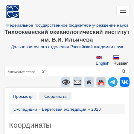
Перейти
к
Toggl
основному
navig
содержанию
Федеральное государственное бюджетное учреждение науки
Тихоокеанский океанологический институт
им. В.И. Ильичева
Дальневосточного отделения Российской академии наук
English
Russian
Поиск
X
Primary
Просмотр
Координаты
tabs
Строка
Экспедиции
Береговая экспедиция
2023
навигации
Координаты