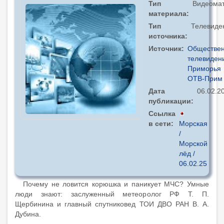
Тип
Видеома
материала
Тип
Телевиде
источника
Источник
Обществе
телевиден
Приморья
ОТВ-Прим
Дата
06.02.2
публикации
Ссылка
в сети
Морская
/
Морской
лёд /
06.02.25
Почему не ловится корюшка и паникует МЧС? Умные
люди знают: заслуженный метеоролог РФ Т. П.
Щербинина и главный спутниковед ТОИ ДВО РАН В. А.
Дубина.