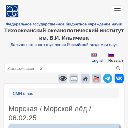
Перейти
к
Toggl
основному
navig
содержанию
Федеральное государственное бюджетное учреждение науки
Тихоокеанский океанологический институт
им. В.И. Ильичева
Дальневосточного отделения Российской академии наук
English
Russian
Поиск
X
Строка
СМИ о нас
навигации
Морская / Морской лёд /
06.02.25