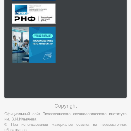
Copyright
Официальный сайт Тихоокеанского океанологического института
им. В.И.Ильичёва
© При использовании материалов ссылка на первоисточник
обязательна