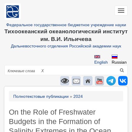
Перейти
к
Toggl
основному
navig
содержанию
Федеральное государственное бюджетное учреждение науки
Тихоокеанский океанологический институт
им. В.И. Ильичева
Дальневосточного отделения Российской академии наук
English
Russian
Поиск
X
Строка
Полнотекстовые публикации
2024
навигации
On the Role of Freshwater
Budgets in the Formation of
Salinity Extremes in the Ocean