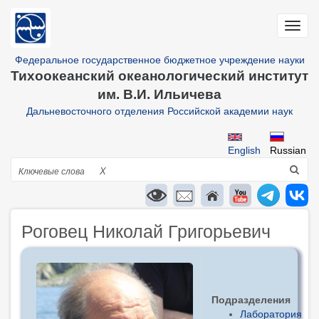
Перейти
к
Toggl
основному
navig
содержанию
Федеральное государственное бюджетное учреждение науки
Тихоокеанский океанологический институт
им. В.И. Ильичева
Дальневосточного отделения Российской академии наук
English
Russian
Поиск
X
Роговец Николай Григорьевич
Подразделения
Лаборатория