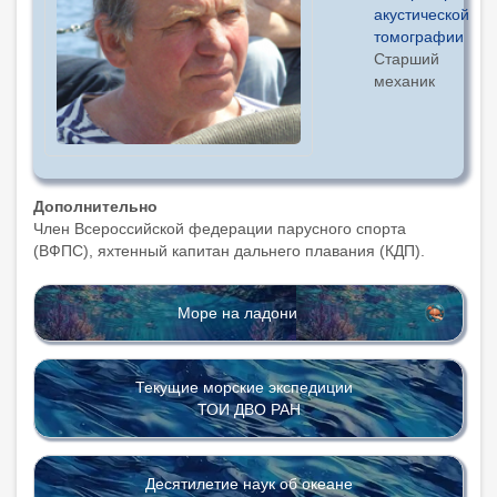
акустической
томографии
Старший
механик
Дополнительно
Член Всероссийской федерации парусного спорта
(ВФПС), яхтенный капитан дальнего плавания (КДП).
Море на ладони
Текущие морские экспедиции
ТОИ ДВО РАН
Десятилетие наук об океане