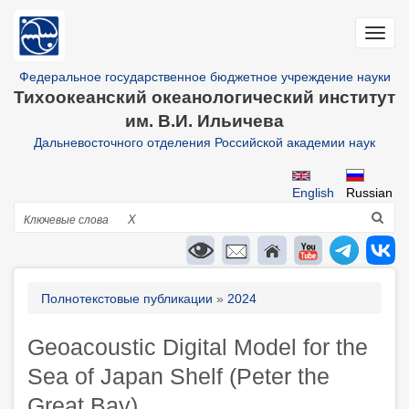
Перейти
к
Toggl
основному
navig
содержанию
Федеральное государственное бюджетное учреждение науки
Тихоокеанский океанологический институт
им. В.И. Ильичева
Дальневосточного отделения Российской академии наук
English
Russian
Поиск
X
Строка
Полнотекстовые публикации
2024
навигации
Geoacoustic Digital Model for the
Sea of Japan Shelf (Peter the
Great Bay)