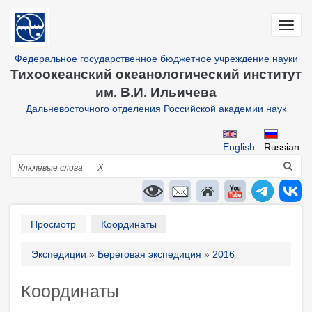
Перейти
к
Toggl
основному
navig
содержанию
Федеральное государственное бюджетное учреждение науки
Тихоокеанский океанологический институт
им. В.И. Ильичева
Дальневосточного отделения Российской академии наук
English
Russian
Поиск
X
Primary
Просмотр
Координаты
tabs
Строка
Экспедиции
Береговая экспедиция
2016
навигации
Координаты