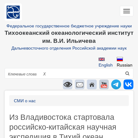
Перейти
к
Toggl
основному
navig
содержанию
Федеральное государственное бюджетное учреждение науки
Тихоокеанский океанологический институт
им. В.И. Ильичева
Дальневосточного отделения Российской академии наук
English
Russian
Поиск
X
Строка
СМИ о нас
навигации
Из Владивостока стартовала
российско-китайская научная
экспедиция в Тихий океан