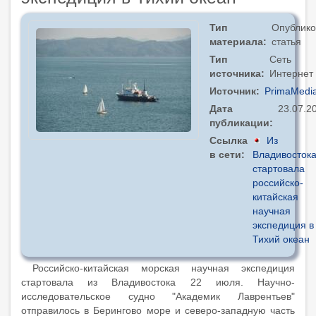
Тип
Опублико
материала
статья
Тип
Сеть
источника
Интернет
Источник
PrimaMedi
Дата
23.07.2
публикации
Ссылка
Из
в сети
Владивосток
стартовала
российско-
китайская
научная
экспедиция в
Тихий океан
Российско-китайская морская научная экспедиция
стартовала из Владивостока 22 июля. Научно-
исследовательское судно "Академик Лаврентьев"
отправилось в Берингово море и северо-западную часть