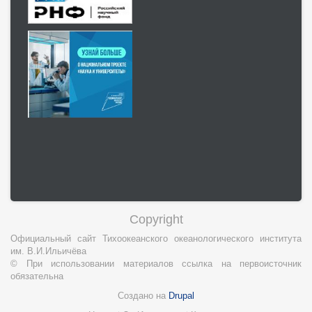
Copyright
Официальный сайт Тихоокеанского океанологического института
им. В.И.Ильичёва
© При использовании материалов ссылка на первоисточник
обязательна
Создано на
Drupal