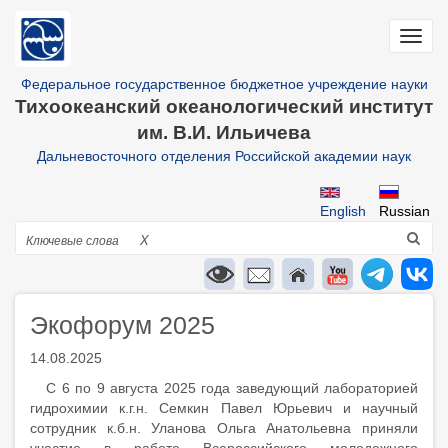
Перейти
к
Toggl
основному
navig
содержанию
Федеральное государственное бюджетное учреждение науки
Тихоокеанский океанологический институт
им. В.И. Ильичева
Дальневосточного отделения Российской академии наук
English
Russian
Поиск
X
Экофорум 2025
14.08.2025
С 6 по 9 августа 2025 года заведующий лабораторией
гидрохимии к.г.н. Семкин Павел Юрьевич и научный
сотрудник к.б.н. Уланова Ольга Анатольевна приняли