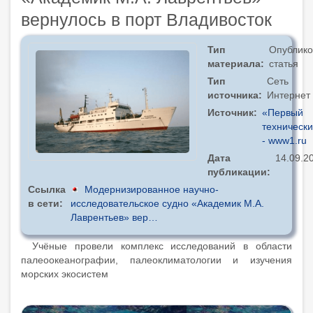
вернулось в порт Владивосток
Тип
Опублико
материала
статья
Тип
Сеть
источника
Интернет
Источник
«Первый
техническ
- www1.ru
Дата
14.09.2
публикации
Ссылка
Модернизированное научно-
в сети
исследовательское судно «Академик М.А.
Лаврентьев» вер…
Учёные провели комплекс исследований в области
палеоокеанографии, палеоклиматологии и изучения
морских экосистем