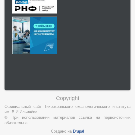
Copyright
Официальный сайт Тихоокеанского океанологического института
им. В.И.Ильичёва
© При использовании материалов ссылка на первоисточник
обязательна
Создано на
Drupal