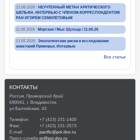
22.06.2026
:
НЕУЧТЕННЫЙ МЕТАН АРКТИЧЕСКОГО
ШЕЛЬФА. ИНТЕРВЬЮ С ЧЛЕНОМ-КОРРЕСПОНДЕНТОМ
РАН ИГОРЕМ СЕМИЛЕТОВЫМ
11.06.2026
:
Морская / Мыс Шульца / 11.06.26
13.05.2026
:
Экологические риски и исследования
акваторий Приморья. Интервью
Все статьи
КОНТАКТЫ
Россия, Приморский Край
690041, г. Владивосток,
ул.Балтийская, 43
Телефон:
+7 (423) 231-1400
Факс:
+7 (423) 231-2573
E-mail:
pacific@poi.dvo.ru
Пресс-служба
pr@poi.dvo.ru