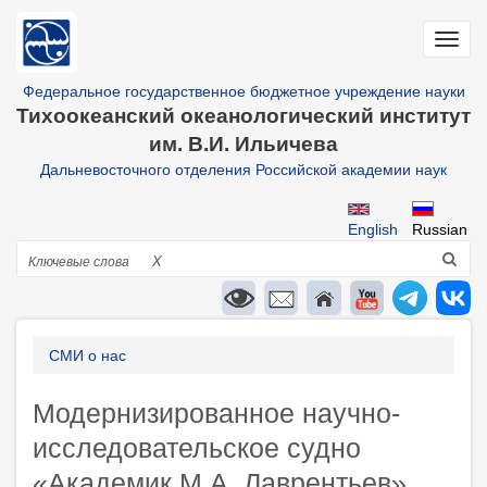
Перейти
к
Toggl
основному
navig
содержанию
Федеральное государственное бюджетное учреждение науки
Тихоокеанский океанологический институт
им. В.И. Ильичева
Дальневосточного отделения Российской академии наук
English
Russian
Поиск
X
Строка
СМИ о нас
навигации
Модернизированное научно-
исследовательское судно
«Академик М.А. Лаврентьев»