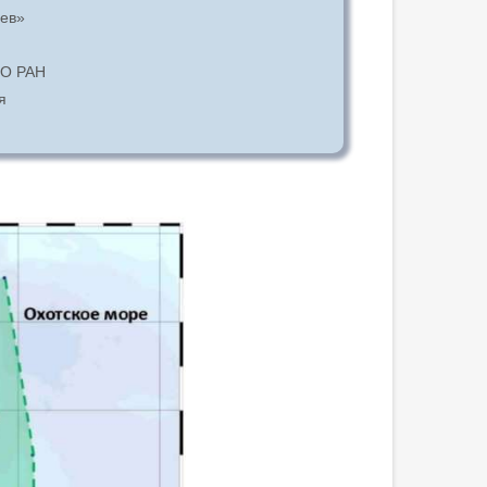
ев»
ВО РАН
я