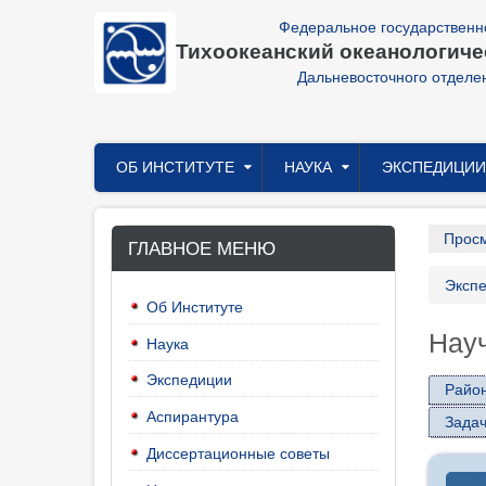
Перейти
Федеральное государственн
к
Тихоокеанский океанологичес
основному
содержанию
Дальневосточного отделе
Главное
ОБ ИНСТИТУТЕ
НАУКА
ЭКСПЕДИЦИИ
меню
Prim
Прос
ГЛАВНОЕ МЕНЮ
tabs
Стр
Эксп
Об Институте
нав
Науч
Наука
Экспедиции
Район
Аспирантура
Задач
Диссертационные советы