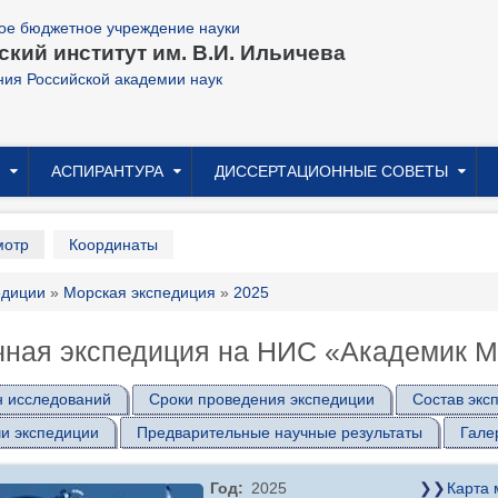
ое бюджетное учреждение науки
кий институт им. В.И. Ильичева
ния Российской академии наук
АСПИРАНТУРА
ДИССЕРТАЦИОННЫЕ СОВЕТЫ
ary
мотр
Координаты
ока
едиции
Морская экспедиция
2025
игации
ная экспедиция на НИС «Академик М.
 исследований
Сроки проведения экспедиции
Состав экс
и экспедиции
Предварительные научные результаты
Гале
Год
2025
Карта 