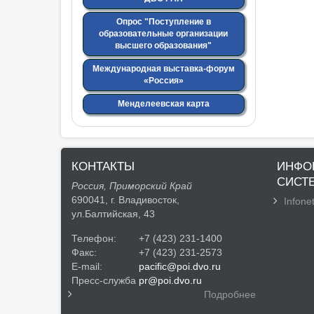
Опрос "Поступление в
образовательные организации
высшего образования"
Международная выставка-форум
«Россия»
Менделеевская карта
КОНТАКТЫ
ИНФО
СИСТ
Россия, Приморский Край
690041, г. Владивосток,
Infonet
ул.Балтийская, 43
Телефон:
+7 (423) 231-1400
Факс:
+7 (423) 231-2573
E-mail:
pacific@poi.dvo.ru
Пресс-служба
pr@poi.dvo.ru
Подробнее