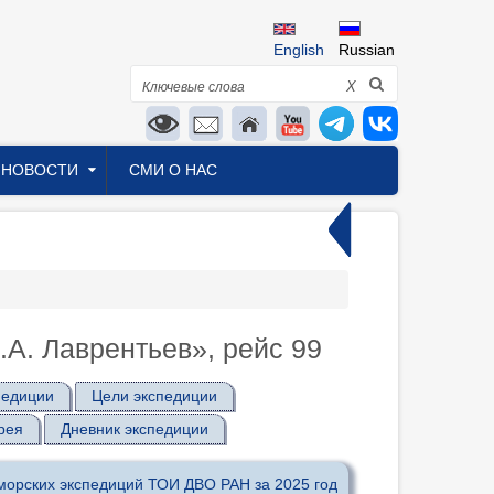
English
Russian
Поиск
X
НОВОСТИ
СМИ О НАС
А. Лаврентьев», рейс 99
педиции
Цели экспедиции
рея
Дневник экспедиции
морских экспедиций ТОИ ДВО РАН за 2025 год