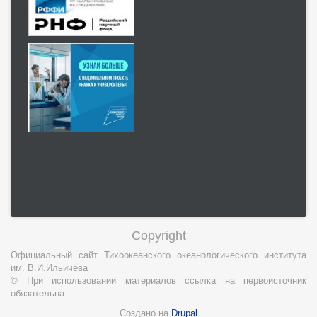
Copyright
Официальный сайт Тихоокеанского океанологического института
им. В.И.Ильичёва
© При использовании материалов ссылка на первоисточник
обязательна
Создано на
Drupal