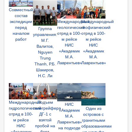
Совместный
состав
Международный
Международный
экспедиции
геологический
геофизический
перед
Группа
отряд в 100-
отряд в 100-
началом
управления:
м рейсе
м рейсе
работ
М.Г.
НИС
НИС
Валитов,
«Академик
«Академик
Nguyen
М.А.
М.А.
Trung
Лаврентьев»
Лаврентьев»
Thanh, Р.Б.
Шакиров,
Н.С. Ли
Международный
Подъем
НИС
гидрологический
телегрейфера
Один из
«Академик
отряд в 100-
ДГ-1 с
островов с
М.А.
м рейсе
взятой
гранитными
Лаврентьев»
НИС
пробой на
образованиями
на подходе
«Академик
борт.