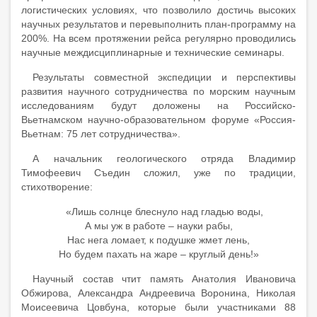
логистических условиях, что позволило достичь высоких
научных результатов и перевыполнить план-программу на
200%. На всем протяжении рейса регулярно проводились
научные междисциплинарные и технические семинары.
Результаты совместной экспедиции и перспективы
развития научного сотрудничества по морским научным
исследованиям будут доложены на Российско-
Вьетнамском научно-образовательном форуме «Россия-
Вьетнам: 75 лет сотрудничества».
А начальник геологического отряда Владимир
Тимофеевич Съедин сложил, уже по традиции,
стихотворение:
«Лишь солнце блеснуло над гладью воды,
А мы уж в работе – науки рабы,
Нас нега ломает, к подушке жмет лень,
Но будем пахать на жаре – круглый день!»
Научный состав чтит память Анатолия Ивановича
Обжирова, Александра Андреевича Воронина, Николая
Моисеевича Цовбуна, которые были участниками 88