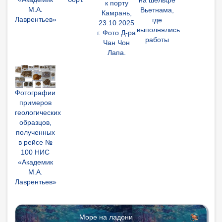
на шельфе
к порту
М.А.
Вьетнама,
Камрань,
Лаврентьев»
где
23.10.2025
выполнялись
г. Фото Д-ра
работы
Чан Чон
Лапа.
Фотографии
примеров
геологических
образцов,
полученных
в рейсе №
100 НИС
«Академик
М.А.
Лаврентьев»
Море на ладони