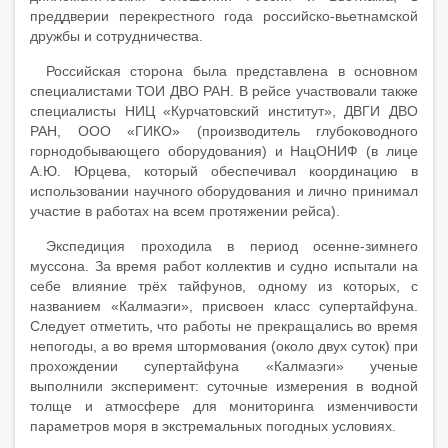
преддверии перекрестного года российско-вьетнамской
дружбы и сотрудничества.
Российская сторона была представлена в основном
специалистами ТОИ ДВО РАН. В рейсе участвовали также
специалисты НИЦ «Курчатовский институт», ДВГИ ДВО
РАН, ООО «ГИКО» (производитель глубоководного
горнодобывающего оборудования) и НацОНИФ (в лице
А.Ю. Юрцева, который обеспечивал координацию в
использовании научного оборудования и лично принимал
участие в работах на всем протяжении рейса).
Экспедиция проходила в период осенне-зимнего
муссона. За время работ коллектив и судно испытали на
себе влияние трёх тайфунов, одному из которых, с
названием «Калмаэги», присвоен класс супертайфуна.
Следует отметить, что работы не прекращались во время
непогоды, а во время штормования (около двух суток) при
прохождении супертайфуна «Калмаэги» ученые
выполнили эксперимент: суточные измерения в водной
толще и атмосфере для мониторинга изменчивости
параметров моря в экстремальных погодных условиях.