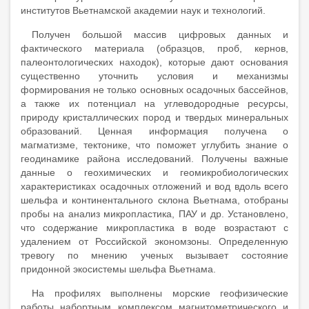
институтов Вьетнамской академии наук и технологий.
Получен большой массив цифровых данных и
фактического материала (образцов, проб, кернов,
палеонтологических находок), которые дают основания
существенно уточнить условия и механизмы
формирования не только основных осадочных бассейнов,
а также их потенциал на углеводородные ресурсы,
природу кристаллических пород и твердых минеральных
образований. Ценная информация получена о
магматизме, тектонике, что поможет углубить знание о
геодинамике района исследований. Получены важные
данные о геохимических и геомикробиологических
характеристиках осадочных отложений и вод вдоль всего
шельфа и континентального склона Вьетнама, отобраны
пробы на анализ микропластика, ПАУ и др. Установлено,
что содержание микропластика в воде возрастают с
удалением от Российской экономзоны. Определенную
тревогу по мнению ученых вызывает состояние
придонной экосистемы шельфа Вьетнама.
На профилях выполнены морские геофизические
работы набортным комплексом магнитометрического и