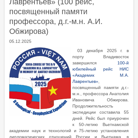
Лаврентьев» (100 рейс,
посвященный памяти
профессора, д.г.-м.н. А.И.
Обжирова)
05.12.2025
03 декабря 2025 г. в
порту Владивосток
завершился
100-й
юбилейный рейс НИС
«Академик М.А.
Лаврентьев»
,
посвященный памяти д.г.-
м.н., профессора Анатолия
Ивановича Обжирова.
Продолжительность
экспедиции составила 55
дней. Рейс был приурочен
к 50-летию Вьетнамской
академии наук и технологий и 75-летию установления
дипломатических отношений России и Вьетнама, в