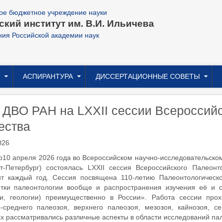
ое бюджетное учреждение науки
кий институт им. В.И. Ильичева
ния Российской академии наук
АСПИРАНТУРА
ДИССЕРТАЦИОННЫЕ СОВЕТЫ
ДВО РАН на LXXII сессии Всероссийс
ества
026
о10 апреля 2026 года во Всероссийском научно-исследовательском
кт-Петербург) состоялась LXXII сессия Всероссийского Палеон
т каждый год. Сессия посвящена 110-летию Палеонтологическо
отки палеонтологии вообще и распространения изучения её и с
ки, геологии) преимущественно в России». Работа сессии про
-среднего палеозоя, верхнего палеозоя, мезозоя, кайнозоя, 
х рассматривались различные аспекты в области исследований па