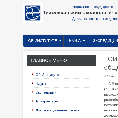
Перейти
Федеральное государственн
к
Тихоокеанский океанологичес
основному
содержанию
Дальневосточного отделе
Главное
ОБ ИНСТИТУТЕ
НАУКА
ЭКСПЕДИЦИИ
меню
ТОИ 
ГЛАВНОЕ МЕНЮ
общ
Об Институте
27.04.2
Наука
С 6 п
(г. Сан
Экспедиции
проходи
разраб
Аспирантура
ботани
Диссертационные советы
нижнего
доклада