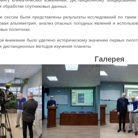
рингу климатических изменений, дистанционному зондированию
 обработки спутниковых данных.
е сессии были представлены результаты исследований по таким
овая альтиметрия, анализ опасных погодных явлений и использо
вых полигонах.
е внимание было уделено историческому значению первых пилот
е дистанционных методов изучения планеты.
Галерея