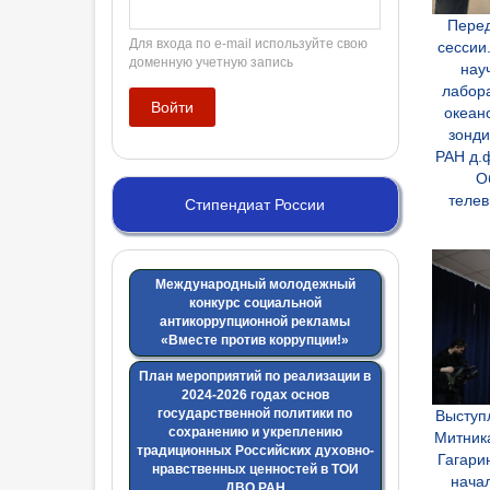
Перед
Для входа по e-mail используйте свою
сессии
доменную учетную запись
нау
лабор
океан
зонд
РАН д.ф
О
теле
Стипендиат России
Международный молодежный
конкурс социальной
антикоррупционной рекламы
«Вместе против коррупции!»
План мероприятий по реализации в
2024-2026 годах основ
государственной политики по
Выступл
сохранению и укреплению
Митник
традиционных Российских духовно-
Гагари
нравственных ценностей в ТОИ
нача
ДВО РАН