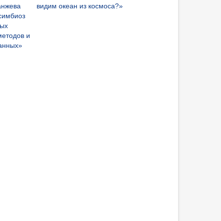
анжева
видим океан из космоса?»
симбиоз
ных
методов и
анных»