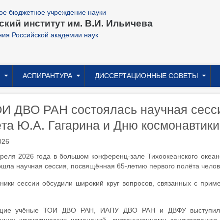
ое бюджетное учреждение науки
кий институт им. В.И. Ильичева
ния Российской академии наук
АСПИРАНТУРА
ДИССЕРТАЦИОННЫЕ СОВЕТЫ
И ДВО РАН состоялась научная сесс
та Ю.А. Гагарина и Дню космонавтики
026
реля 2026 года в большом конференц-зале Тихоокеанского океано
шла научная сессия, посвящённая 65-летию первого полёта челов
ники сессии обсудили широкий круг вопросов, связанных с прим
щие учёные ТОИ ДВО РАН, ИАПУ ДВО РАН и ДВФУ выступили 