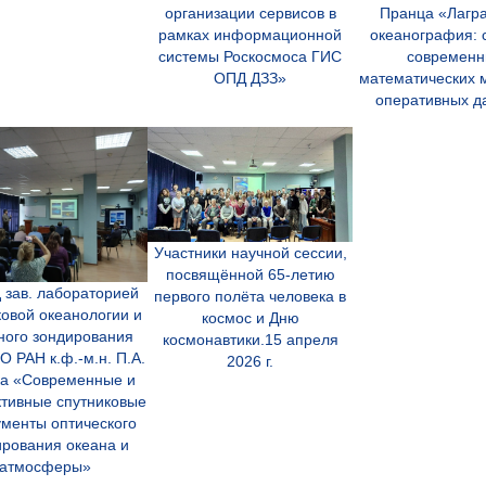
организации сервисов в
Пранца «Лагр
рамках информационной
океанография: 
системы Роскосмоса ГИС
современ
ОПД ДЗЗ»
математических 
оперативных д
Участники научной сессии,
посвящённой 65-летию
 зав. лабораторией
первого полёта человека в
ковой океанологии и
космос и Дню
ного зондирования
космонавтики.15 апреля
 РАН к.ф.-м.н. П.А.
2026 г.
а «Современные и
ктивные спутниковые
ументы оптического
ирования океана и
атмосферы»