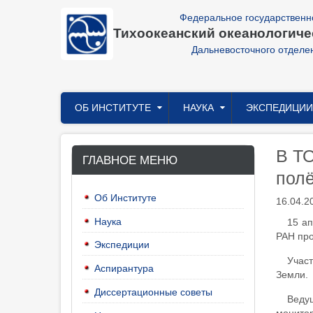
Перейти
Федеральное государственн
к
Тихоокеанский океанологичес
основному
содержанию
Дальневосточного отделе
Главное
ОБ ИНСТИТУТЕ
НАУКА
ЭКСПЕДИЦИИ
меню
В ТО
ГЛАВНОЕ МЕНЮ
полё
Об Институте
16.04.2
Наука
15 ап
РАН про
Экспедиции
Участ
Аспирантура
Земли.
Диссертационные советы
Веду