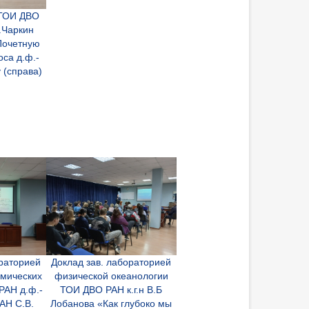
 ТОИ ДВО
Н.Чаркин
 Почетную
оса д.ф.-
 (справа)
ораторией
Доклад зав. лабораторией
мических
физической океанологии
РАН д.ф.-
ТОИ ДВО РАН к.г.н В.Б
РАН С.В.
Лобанова «Как глубоко мы