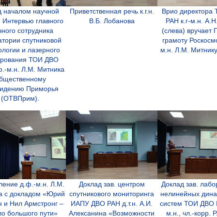
 началом научной
Приветственная речь к.г.н.
Врио директора
. Интервью главного
В.Б. Лобанова
РАН к.г-м.н. А.
чного сотрудника
(слева) вручает
атории спутниковой
грамоту Роскосм
ологии и лазерного
м.н. Л.М. Митнику
ирования ТОИ ДВО
.-м.н. Л.М. Митника
бщественному
видению Приморья
(ОТВПрим).
ение д.ф.-м.н. Л.М.
Доклад зав. центром
Доклад зав. лаб
а с докладом «Юрий
спутникового мониторинга
нелинейных дина
н и Нил Армстронг –
ИАПУ ДВО РАН д.т.н. А.И.
систем ТОИ ДВО 
ло большого пути»
Алексанина «Возможности
м.н., чл.-корр. 