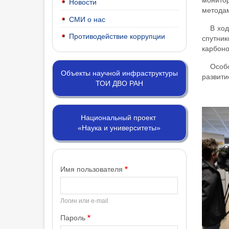
монито
Новости
методам
СМИ о нас
В ход
Противодействие коррупции
спутник
карбоно
Особо
Объекты научной инфраструктуры
развити
ТОИ ДВО РАН
Национальный проект
«Наука и университеты»
Имя пользователя
Логин или e-mail
Пароль