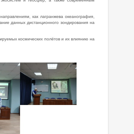
 экосистем и геосфер, а также современным
 направлениям, как лагранжева океанография,
вание данных дистанционного зондирования на
ируемых космических полётов и их влиянию на