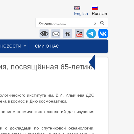
English
Russian
Поиск
X
НОВОСТИ
СМИ О НАС
ия, посвящённая 65-летию
логического института им. В.И. Ильичёва ДВО
ека в космос и Дню космонавтики.
енением космических технологий для изучения
с докладами по спутниковой океанологии,