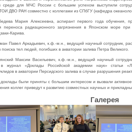
й среде для МЧС России с большим успехом выступили сотру
ОИ ДВО РАН совместно с коллегами из СПбГУ (кафедра океанолог
дева Мария Алексеевна, аспирант первого года обучения, пр
и переноса радиационного загрязнения в Японском море при
заки-Карива.
н Павел Аркадьевич, к.ф.-м.н., ведущий научный сотрудник, рас
 поиска тел людей, погибших в акватории залива Петра Великого.
нский Максим Васильевич, к.ф.-м.н., ведущий научный сотрудн
 в журнал «Доклады Российской академии наук» статьи «Л
клидов в акватории Персидского залива в случае разрушения реа
доклады были приняты с большим интересом и вызвали активное 
ения коллег приведут к развитию совместных научных и прикладн
Галерея