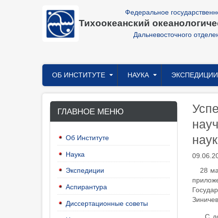
Перейти
Федеральное государственн
к
Тихоокеанский океанологичес
основному
содержанию
Дальневосточного отделе
Главное
ОБ ИНСТИТУТЕ
НАУКА
ЭКСПЕДИЦИИ
меню
Усп
ГЛАВНОЕ МЕНЮ
науч
наук
Об Институте
Наука
09.06.2
28 ма
Экспедиции
прилож
Аспирантура
Госуда
Зиничев
Диссертационные советы
С до