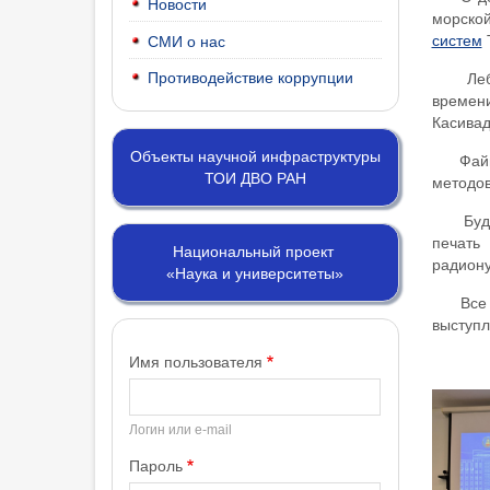
Новости
морско
систем
Т
СМИ о нас
Противодействие коррупции
Лебе
времен
Касивад
Объекты научной инфраструктуры
Файма
ТОИ ДВО РАН
методов
Будя
печать
Национальный проект
радиону
«Наука и университеты»
Все 
выступл
Имя пользователя
Логин или e-mail
Пароль