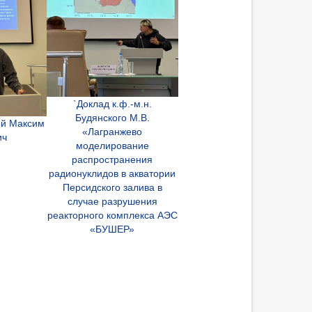
`Доклад к.ф.-м.н.
Будянского М.В.
кий Максим
«Лагранжево
ич
моделирование
распространения
радионуклидов в акватории
Персидского залива в
случае разрушения
реакторного комплекса АЭС
«БУШЕР»