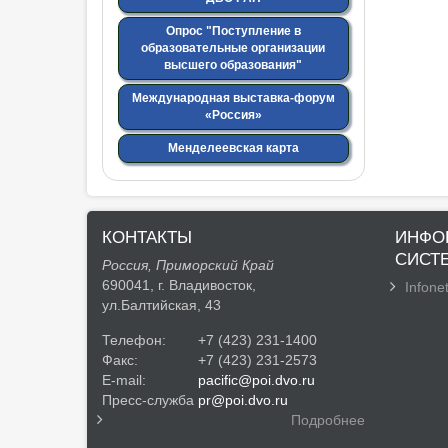
Опрос "Поступление в
образовательные организации
высшего образования"
Международная выставка-форум
«Россия»
Менделеевская карта
КОНТАКТЫ
ИНФО
СИСТ
Россия, Приморский Край
690041, г. Владивосток,
Infonet
ул.Балтийская, 43
Телефон:
+7 (423) 231-1400
Факс:
+7 (423) 231-2573
E-mail:
pacific@poi.dvo.ru
Пресс-служба
pr@poi.dvo.ru
Подробнее