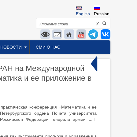
English
Russian
Поиск
X
НОВОСТИ
СМИ О НАС
РАН на Международной
атика и ее приложение в
о-практическая конференция «Математика и ее
Петербургского ордена Почёта университета
Российской Федерации генерала армии Е.Н.
ия как инструмента прогноза и управления в