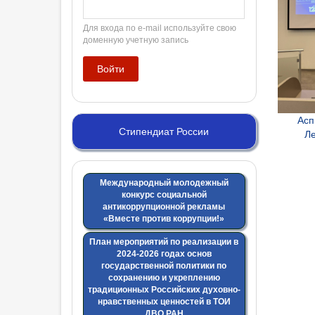
Для входа по e-mail используйте свою
доменную учетную запись
Асп
Стипендиат России
Л
Международный молодежный
конкурс социальной
антикоррупционной рекламы
«Вместе против коррупции!»
План мероприятий по реализации в
2024-2026 годах основ
государственной политики по
сохранению и укреплению
традиционных Российских духовно-
нравственных ценностей в ТОИ
ДВО РАН