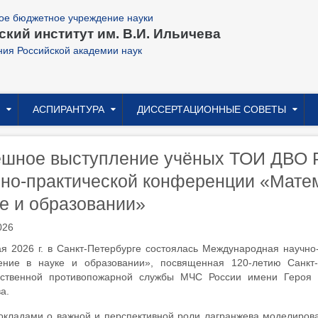
ое бюджетное учреждение науки
кий институт им. В.И. Ильичева
ния Российской академии наук
АСПИРАНТУРА
ДИССЕРТАЦИОННЫЕ СОВЕТЫ
ешное выступление учёных ТОИ ДВО 
но-практической конференции «Матем
е и образовании»
026
я 2026 г. в Санкт-Петербурге состоялась Международная научн
ение в науке и образовании», посвященная 120-летию Санкт-
рственной противопожарной службы МЧС России имени Героя 
а.
кладами о важной и перспективной роли лагранжева моделирован