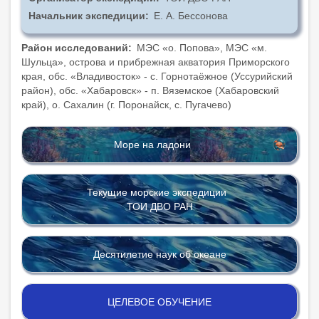
Начальник экспедиции
Е. А. Бессонова
Район исследований
МЭС «о. Попова», МЭС «м.
Шульца», оcтрова и прибрежная акватория Приморского
края, обс. «Владивосток» - с. Горнотаёжное (Уссурийский
район), обс. «Хабаровск» - п. Вяземское (Хабаровский
край), о. Сахалин (г. Поронайск, с. Пугачево)
Море на ладони
Текущие морские экспедиции
ТОИ ДВО РАН
Десятилетие наук об океане
ЦЕЛЕВОЕ ОБУЧЕНИЕ