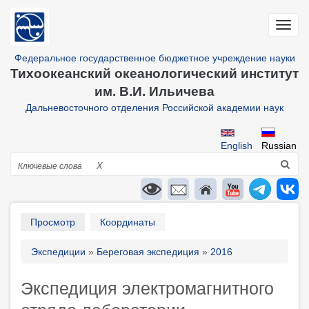
Перейти
к
Toggl
основному
navig
содержанию
Федеральное государственное бюджетное учреждение науки
Тихоокеанский океанологический институт
им. В.И. Ильичева
Дальневосточного отделения Российской академии наук
English
Russian
Поиск
X
Primary
Просмотр
Координаты
tabs
Строка
Экспедиции
Береговая экспедиция
2016
навигации
Экспедиция электромагнитного