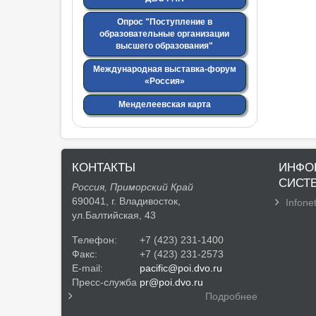
Опрос "Поступление в
образовательные организации
высшего образования"
Международная выставка-форум
«Россия»
Менделеевская карта
КОНТАКТЫ
ИНФО
СИСТ
Россия, Приморский Край
690041, г. Владивосток,
Infonet
ул.Балтийская, 43
Телефон:
+7 (423) 231-1400
Факс:
+7 (423) 231-2573
E-mail:
pacific@poi.dvo.ru
Пресс-служба
pr@poi.dvo.ru
Подробнее