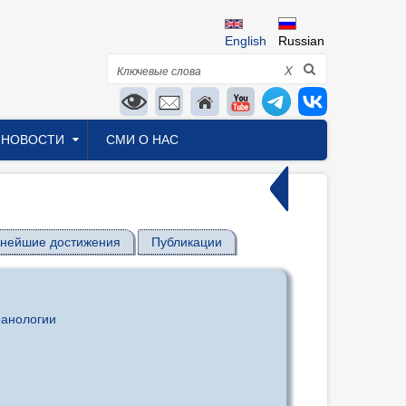
English
Russian
Поиск
X
НОВОСТИ
СМИ О НАС
нейшие достижения
Публикации
еанологии