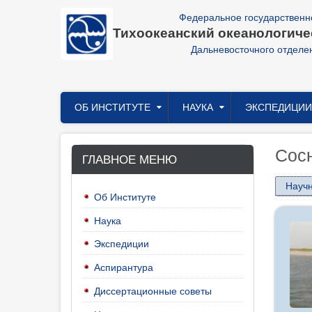
Перейти
Федеральное государственн
к
Тихоокеанский океанологичес
основному
содержанию
Дальневосточного отделе
Главное
ОБ ИНСТИТУТЕ
НАУКА
ЭКСПЕДИЦИИ
меню
Сос
ГЛАВНОЕ МЕНЮ
Науч
Об Институте
Наука
Экспедиции
Аспирантура
Диссертационные советы