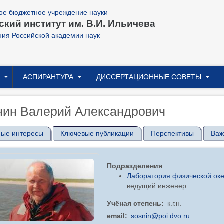
ое бюджетное учреждение науки
кий институт им. В.И. Ильичева
ния Российской академии наук
АСПИРАНТУРА
ДИССЕРТАЦИОННЫЕ СОВЕТЫ
нин Валерий Александрович
ные интересы
Ключевые публикации
Перспективы
Важ
Подразделения
Лаборатория физической ок
ведущий инженер
Учёная степень
к.г.н.
email
sosnin@poi.dvo.ru