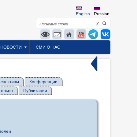
English
Russian
Поиск
X
НОВОСТИ
СМИ О НАС
спективы
Конференции
тельно
Публикации
полей