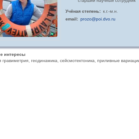
старший научный сотрудник
Учёная степень
к.г.-м.н.
email
prozo@poi.dvo.ru
е интересы
 гравиметрия, геодинамика, сейсмотектоника, приливные вариаци