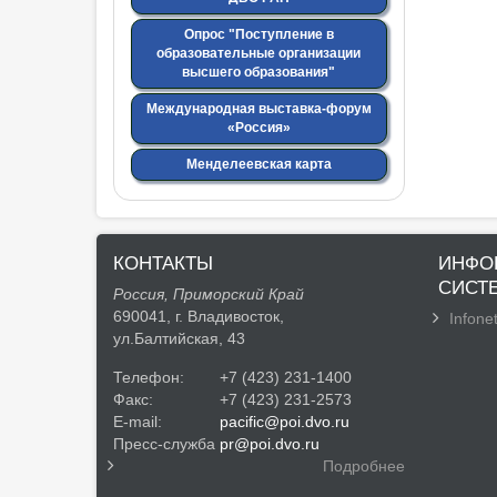
Опрос "Поступление в
образовательные организации
высшего образования"
Международная выставка-форум
«Россия»
Менделеевская карта
КОНТАКТЫ
ИНФО
СИСТ
Россия, Приморский Край
690041, г. Владивосток,
Infonet
ул.Балтийская, 43
Телефон:
+7 (423) 231-1400
Факс:
+7 (423) 231-2573
E-mail:
pacific@poi.dvo.ru
Пресс-служба
pr@poi.dvo.ru
Подробнее