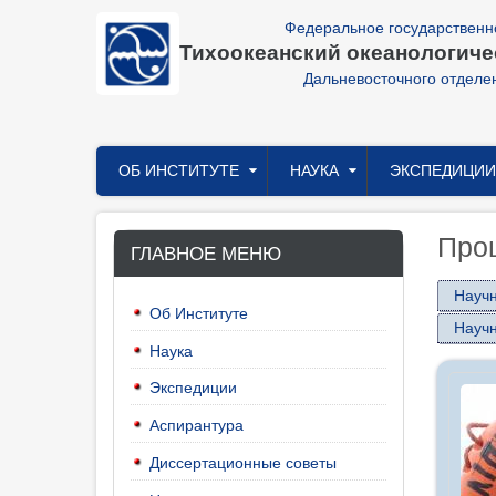
Перейти
Федеральное государственн
к
Тихоокеанский океанологичес
основному
содержанию
Дальневосточного отделе
Главное
ОБ ИНСТИТУТЕ
НАУКА
ЭКСПЕДИЦИИ
меню
Про
ГЛАВНОЕ МЕНЮ
Науч
Об Институте
Науч
Наука
Экспедиции
Аспирантура
Диссертационные советы