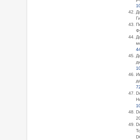
1
Д
Г
П
Ф
Д
м
4
Д
д
1
И
д
7
Do
Hu
1
Do
20
Do
To
D