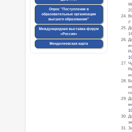
Wa
Опрос "Поступление в
20
образовательные организации
Bo
высшего образования"
//
Д
Международная выставка-форум
1
«Россия»
Д
Менделеевская карта
и
Р
1
Чу
Р
и
Бо
к
г
Д
м
1
Д
з
З