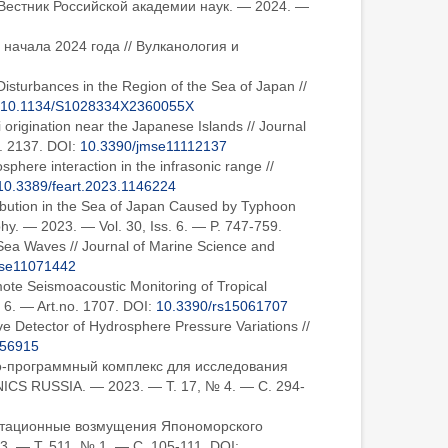
Вестник Российской академии наук. — 2024. —
 начала 2024 года // Вулканология и
Disturbances in the Region of the Sea of Japan //
10.1134/S1028334X2360055X
rigination near the Japanese Islands // Journal
o. 2137. DOI:
10.3390/jmse11112137
sphere interaction in the infrasonic range //
10.3389/feart.2023.1146224
ribution in the Sea of Japan Caused by Typhoon
y. — 2023. — Vol. 30, Iss. 6. — P. 747-759.
d Sea Waves // Journal of Marine Science and
mse11071442
mote Seismoacoustic Monitoring of Tropical
 6. — Art.no. 1707. DOI:
10.3390/rs15061707
ive Detector of Hydrosphere Pressure Variations //
156915
атно-программный комплекс для исследования
CS RUSSIA. — 2023. — Т. 17, № 4. — С. 294-
витационные возмущения Япономорского
. — Т. 511, № 1. — С. 105-111. DOI: