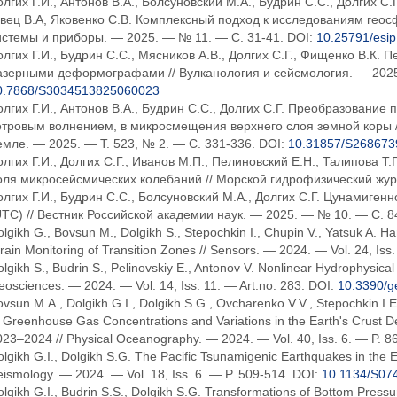
лгих Г.И., Антонов В.А., Болсуновский М.А., Будрин С.С., Долгих С.Г
вец В.А, Яковенко С.В. Комплексный подход к исследованиям геос
истемы и приборы. — 2025. — № 11. — С. 31-41. DOI:
10.25791/esip
олгих Г.И., Будрин С.С., Мясников А.В., Долгих С.Г., Фищенко В.К.
азерными деформографами // Вулканология и сейсмология. — 2025.
0.7868/S3034513825060023
олгих Г.И., Антонов В.А., Будрин С.С., Долгих С.Г. Преобразовани
етровым волнением, в микросмещения верхнего слоя земной коры /
емле. — 2025. — Т. 523, № 2. — С. 331-336. DOI:
10.31857/S26867
олгих Г.И., Долгих С.Г., Иванов М.П., Пелиновский Е.Н., Талипова Т
оля микросейсмических колебаний // Морской гидрофизический журн
олгих Г.И., Будрин С.С., Болсуновский М.А., Долгих С.Г. Цунамиген
UTC) // Вестник Российской академии наук. — 2025. — № 10. — С. 8
lgikh G., Bovsun M., Dolgikh S., Stepochkin I., Chupin V., Yatsuk A. 
rain Monitoring of Transition Zones // Sensors. — 2024. — Vol. 24, Iss
lgikh S., Budrin S., Pelinovskiy E., Antonov V. Nonlinear Hydrophysical
osciences. — 2024. — Vol. 14, Iss. 11. — Art.no. 283. DOI:
10.3390/g
vsun M.A., Dolgikh G.I., Dolgikh S.G., Ovcharenko V.V., Stepochkin I.E.
 Greenhouse Gas Concentrations and Variations in the Earth's Crust De
23–2024 // Physical Oceanography. — 2024. — Vol. 40, Iss. 6. — P. 8
lgikh G.I., Dolgikh S.G. The Pacific Tsunamigenic Earthquakes in the E
ismology. — 2024. — Vol. 18, Iss. 6. — P. 509-514. DOI:
10.1134/S07
lgikh G.I., Budrin S.S., Dolgikh S.G. Transformations of Bottom Pressu