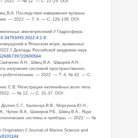
— 2022. — № 12. — С. 22-29. DOI:
 Швец В.А. Последствия извержения вулкана
я. — 2022. — Т. 4. — С. 126-138. DOI:
мигенных землетрясений // Гидросфера.
10.34753/HS.2022.4.1.8
я возмущений в Японском море, вызванных
2022 // Доклады Российской академии наук.
/S2686739722600564
, Самченко А.Н., Швец В.А., Швырев А.Н.,
кого излучения системой пространственно-
робототехника. — 2022. — Т. 4, № 42. — С.
овенко С.В. Регистрация нелинейных волн типа
2022. — № 12. — С. 31-37. DOI:
, Долгих С.Г., Калинчук В.В., Моргунов Ю.Н.,
., Чупин В.А., Шакиров Р.Б., Швец В.А., Яцук
Экологические системы и приборы. — 2022. — №
Origination // Journal of Marine Science and
se9101144