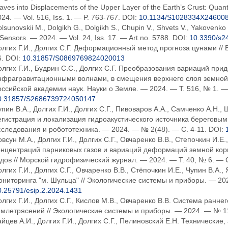
ves into Displacements of the Upper Layer of the Earth’s Crust: Quant
24. — Vol. 516, Iss. 1. — P. 763-767. DOI:
10.1134/S1028334X24600
lsunovskii M., Dolgikh G., Dolgikh S., Chupin V., Shvets V., Yakovenko
 Sensors. — 2024. — Vol. 24, Iss. 17. — Art.no. 5788. DOI:
10.3390/s2
олгих Г.И., Долгих С.Г. Деформационный метод прогноза цунами // 
6. DOI:
10.31857/S0869769824020013
олгих Г.И., Будрин С.С., Долгих С.Г. Преобразования вариаций пр
нфрагравитационными волнами, в смещения верхнего слоя земной 
оссийской академии наук. Науки о Земле. — 2024. — Т. 516, № 1. — 
0.31857/S2686739724050147
пин В.А., Долгих Г.И., Долгих С.Г., Пивоваров А.А., Самченко А.Н.,
егистрация и локализация гидроакустического источника береговы
сследования и робототехника. — 2024. — № 2(48). — С. 4-11. DOI:
всун М.А., Долгих Г.И., Долгих С.Г., Овчаренко В.В., Степочкин И.Е
онцентраций парниковых газов и вариаций деформаций земной кор
одов // Морской гидрофизический журнал. — 2024. — Т. 40, № 6. — С
олгих Г.И., Долгих С.Г., Овчаренко В.В., Стёпочкин И.Е., Чупин В.А
ониторинга "м. Шульца" // Экологические системы и приборы. — 202
0.25791/esip.2.2024.1431
олгих Г.И., Долгих С.Г., Кислов М.В., Овчаренко В.В. Система ранн
емлетрясений // Экологические системы и приборы. — 2024. — № 11
айцев А.И., Долгих Г.И., Долгих С.Г., Пелиновский Е.Н. Техническ