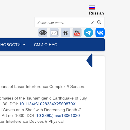
Russian
Поиск
X
НОВОСТИ
СМИ О НАС
Means of Laser Interference Complex // Sensors. —
nomalies of the Tsunamigenic Earthquake of July
o. 36. DOI:
10.1134/S1028334X2560879X
al Waves on a Shelf with Decreasing Depth //
— Art.no. 1030. DOI:
10.3390/jmse13061030
er Interference Devices // Physical