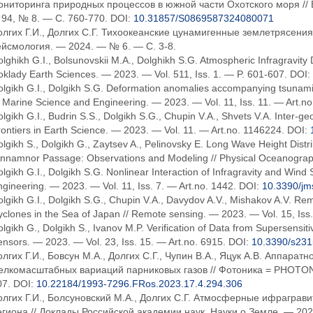
ониторинга природных процессов в южной части Охотского моря // 
. 94, № 8. — С. 760-770. DOI:
10.31857/S0869587324080071
олгих Г.И., Долгих С.Г. Тихоокеанские цунамигенные землетрясения
ейсмология. — 2024. — № 6. — С. 3-8.
lghikh G.I., Bolsunovskii M.A., Dolghikh S.G. Atmospheric Infragravity 
klady Earth Sciences. — 2023. — Vol. 511, Iss. 1. — P. 601-607. DOI:
lgikh G.I., Dolgikh S.G. Deformation anomalies accompanying tsunami o
 Marine Science and Engineering. — 2023. — Vol. 11, Iss. 11. — Art.n
lgikh G.I., Budrin S.S., Dolgikh S.G., Chupin V.A., Shvets V.A. Inter-geo
ontiers in Earth Science. — 2023. — Vol. 11. — Art.no. 1146224. DOI:
lgikh S., Dolgikh G., Zaytsev A., Pelinovsky E. Long Wave Height Dist
nnamnor Passage: Observations and Modeling // Physical Oceanograph
lgikh G.I., Dolgikh S.G. Nonlinear Interaction of Infragravity and Win
gineering. — 2023. — Vol. 11, Iss. 7. — Art.no. 1442. DOI:
10.3390/j
lgikh G.I., Dolgikh S.G., Chupin V.A., Davydov A.V., Mishakov A.V. Re
clones in the Sea of Japan // Remote sensing. — 2023. — Vol. 15, Iss.
lgikh G., Dolgikh S., Ivanov M.P. Verification of Data from Supersensit
nsors. — 2023. — Vol. 23, Iss. 15. — Art.no. 6915. DOI:
10.3390/s23
олгих Г.И., Бовсун М.А., Долгих С.Г., Чупин В.А., Яцук А.В. Аппар
елкомасштабных вариаций парниковых газов // Фотоника = PHOTONI
07. DOI:
10.22184/1993-7296.FRos.2023.17.4.294.306
олгих Г.И., Болсуновский М.А., Долгих С.Г. Атмосферные ифрагра
егиона // Доклады Российской академии наук. Науки о Земле. — 2023