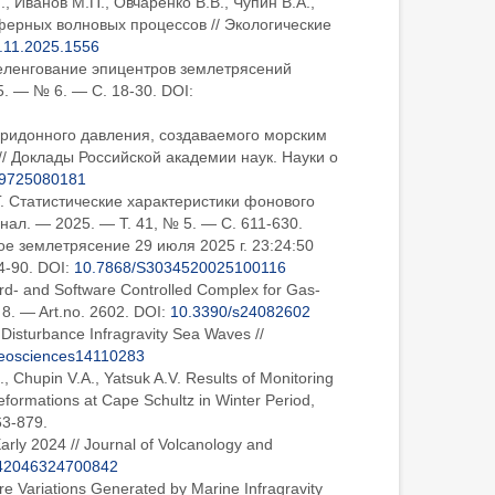
., Иванов М.П., Овчаренко В.В., Чупин В.А.,
ферных волновых процессов // Экологические
.11.2025.1556
 Пеленгование эпицентров землетрясений
 — № 6. — С. 18-30. DOI:
е придонного давления, создаваемого морским
/ Доклады Российской академии наук. Науки о
39725080181
.Г. Статистические характеристики фонового
ал. — 2025. — Т. 41, № 5. — С. 611-630.
ное землетрясение 29 июля 2025 г. 23:24:50
4-90. DOI:
10.7868/S3034520025100116
Hard- and Software Controlled Complex for Gas-
. 8. — Art.no. 2602. DOI:
10.3390/s24082602
 Disturbance Infragravity Sea Waves //
eosciences14110283
, Chupin V.A., Yatsuk A.V. Results of Monitoring
formations at Cape Schultz in Winter Period,
63-879.
arly 2024 // Journal of Volcanology and
42046324700842
re Variations Generated by Marine Infragravity