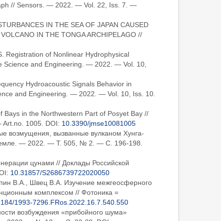
ph // Sensors. — 2022. — Vol. 22, Iss. 7. —
ING DISTURBANCES IN THE SEA OF JAPAN CAUSED
 VOLCANO IN THE TONGA ARCHIPELAGO //
. Registration of Nonlinear Hydrophysical
e Science and Engineering. — 2022. — Vol. 10,
requency Hydroacoustic Signals Behavior in
nce and Engineering. — 2022. — Vol. 10, Iss. 10.
of Bays in the Northwestern Part of Posyet Bay //
— Art.no. 1005. DOI:
10.3390/jmse10081005
ные возмущения, вызванные вулканом Хунга-
емле. — 2022. — Т. 505, № 2. — С. 196-198.
енерации цунами // Доклады Российской
OI:
10.31857/S2686739722020050
Чупин В.А., Швец В.А. Изучение межгеосферного
нционным комплексом // Фотоника =
2184/1993-7296.FRos.2022.16.7.540.550
енности возбуждения «прибойного шума»