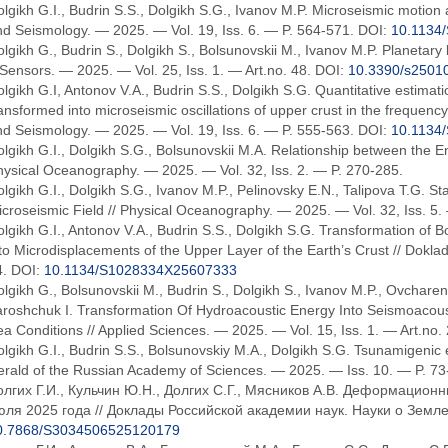
lgikh G.I., Budrin S.S., Dolgikh S.G., Ivanov M.P. Microseismic motion 
d Seismology. — 2025. — Vol. 19, Iss. 6. — P. 564-571. DOI:
10.1134
lgikh G., Budrin S., Dolgikh S., Bolsunovskii M., Ivanov M.P. Planetary
 Sensors. — 2025. — Vol. 25, Iss. 1. — Art.no. 48. DOI:
10.3390/s2501
lgikh G.I, Antonov V.A., Budrin S.S., Dolgikh S.G. Quantitative estimat
ansformed into microseismic oscillations of upper crust in the frequenc
d Seismology. — 2025. — Vol. 19, Iss. 6. — P. 555-563. DOI:
10.1134
lgikh G.I., Dolgikh S.G., Bolsunovskii M.A. Relationship between the E
ysical Oceanography. — 2025. — Vol. 32, Iss. 2. — P. 270-285.
lgikh G.I., Dolgikh S.G., Ivanov M.P., Pelinovsky E.N., Talipova T.G. St
croseismic Field // Physical Oceanography. — 2025. — Vol. 32, Iss. 5.
lgikh G.I., Antonov V.A., Budrin S.S., Dolgikh S.G. Transformation o
to Microdisplacements of the Upper Layer of the Earth’s Crust // Dokl
4. DOI:
10.1134/S1028334X25607333
lgikh G., Bolsunovskii M., Budrin S., Dolgikh S., Ivanov M.P., Ovchare
aroshchuk I. Transformation Of Hydroacoustic Energy Into Seismoacou
a Conditions // Applied Sciences. — 2025. — Vol. 15, Iss. 1. — Art.no.
lgikh G.I., Budrin S.S., Bolsunovskiy M.A., Dolgikh S.G. Tsunamigenic
rald of the Russian Academy of Sciences. — 2025. — Iss. 10. — P. 73
олгих Г.И., Кульчин Ю.Н., Долгих С.Г., Мясников А.В. Деформацио
юля 2025 года // Доклады Российской академии наук. Науки о Земле.
0.7868/S3034506525120179