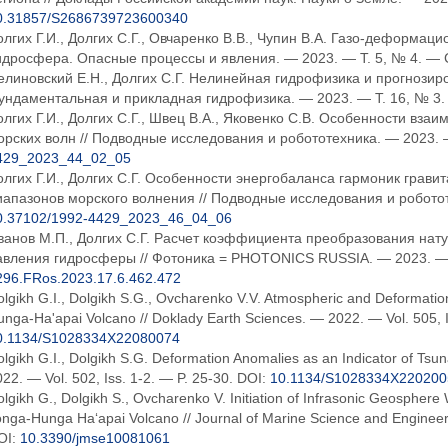
0.31857/S2686739723600340
олгих Г.И., Долгих С.Г., Овчаренко В.В., Чупин В.А. Газо-деформац
идросфера. Опасные процессы и явления. — 2023. — Т. 5, № 4. — С
елиновский Е.Н., Долгих С.Г. Нелинейная гидрофизика и прогнозир
ундаментальная и прикладная гидрофизика. — 2023. — Т. 16, № 3. 
олгих Г.И., Долгих С.Г., Швец В.А., Яковенко С.В. Особенности вз
орских волн // Подводные исследования и робототехника. — 2023. 
429_2023_44_02_05
олгих Г.И., Долгих С.Г. Особенности энергобаланса гармоник грав
иапазонов морского волнения // Подводные исследования и роботот
0.37102/1992-4429_2023_46_04_06
ванов М.П., Долгих С.Г. Расчет коэффициента преобразования нат
авления гидросферы // Фотоника = PHOTONICS RUSSIA. — 2023. — Т
296.FRos.2023.17.6.462.472
lgikh G.I., Dolgikh S.G., Ovcharenko V.V. Atmospheric and Deformat
nga-Ha'apai Volcano // Doklady Earth Sciences. — 2022. — Vol. 505, I
0.1134/S1028334X22080074
lgikh G.I., Dolgikh S.G. Deformation Anomalies as an Indicator of Tsu
22. — Vol. 502, Iss. 1-2. — P. 25-30. DOI:
10.1134/S1028334X220200
lgikh G., Dolgikh S., Ovcharenko V. Initiation of Infrasonic Geospher
nga-Hunga Haʻapai Volcano // Journal of Marine Science and Engineeri
OI:
10.3390/jmse10081061