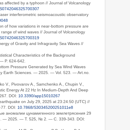
as affected by a typhoon // Journal of Volcanology
/S0742046325700307
 laser interferometric seismoacoustic observatory
0048
ion of how variations in near-bottom pressure are
y range of wind waves // Journal of Volcanology
/S0742046325700319
nergy of Gravity and Infragravity Sea Waves //
atistical Characteristics of the Background
 — P. 624-642.
f Bottom Pressure Generated by Sea Wind Waves
ady Earth Sciences. — 2025. — Vol. 523. — Art.no.
nko V., Pivovarov A., Samchenko A., Chupin V.,
stic Energy At 22 Hz In Medium-Depth And Deep
 267. DOI:
10.3390/app15010267
 earthquake on July 29, 2025 at 23:24:50 (UTC) //
-77. DOI:
10.7868/S30345200251011e8
нные аномалии цунамигенного землетрясения 29
 — 2025. — Т. 525, № 2. — С. 339-343. DOI: