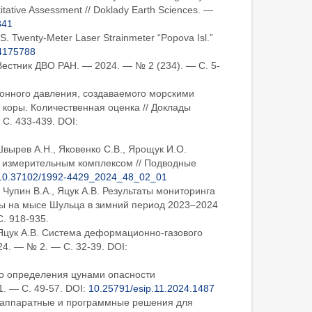
itative Assessment // Doklady Earth Sciences. —
841
 S. Twenty-Meter Laser Strainmeter “Popova Isl.”
4175788
Вестник ДВО РАН. — 2024. — № 2 (234). — С. 5-
идонного давления, создаваемого морскими
коры. Количественная оценка // Доклады
С. 433-439. DOI:
 Швырев А.Н., Яковенко С.В., Ярощук И.О.
м измерительным комплексом // Подводные
10.37102/1992-4429_2024_48_02_01
., Чупин В.А., Яцук А.В. Результаты мониторинга
ы на мысе Шульца в зимний период 2023–2024
. 918-935.
., Яцук А.В. Система деформационно-газового
4. — № 2. — С. 32-39. DOI:
его определения цунами опасности
. — С. 49-57. DOI:
10.25791/esip.11.2024.1487
ие, аппаратные и программные решения для