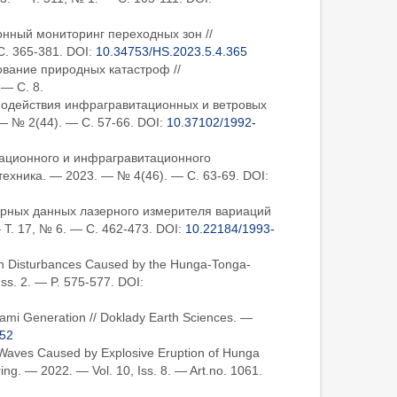
ионный мониторинг переходных зон //
. 365-381. DOI:
10.34753/HS.2023.5.4.365
ование природных катастроф //
— С. 8.
аимодействия инфрагравитационных и ветровых
— № 2(44). — С. 57-66. DOI:
10.37102/1992-
итационного и инфрагравитационного
ехника. — 2023. — № 4(46). — С. 63-69. DOI:
урных данных лазерного измерителя вариаций
. 17, № 6. — С. 462-473. DOI:
10.22184/1993-
ion Disturbances Caused by the Hunga-Tonga-
ss. 2. — P. 575-577. DOI:
nami Generation // Doklady Earth Sciences. —
52
e Waves Caused by Explosive Eruption of Hunga
ng. — 2022. — Vol. 10, Iss. 8. — Art.no. 1061.