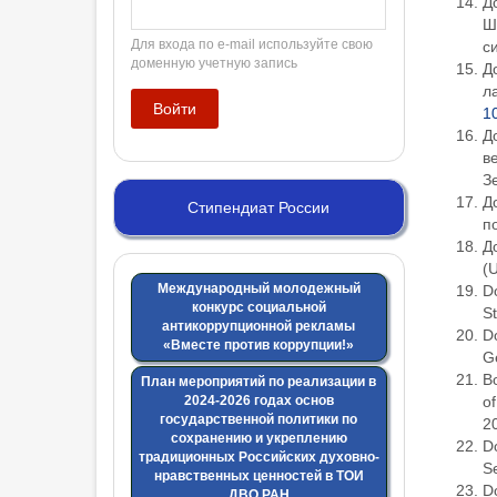
До
Ш
Для входа по e-mail используйте свою
с
доменную учетную запись
Д
л
1
Д
в
З
Д
Стипендиат России
п
Д
(
Международный молодежный
Do
конкурс социальной
St
антикоррупционной рекламы
Do
«Вместе против коррупции!»
Ge
Bo
План мероприятий по реализации в
of
2024-2026 годах основ
государственной политики по
20
сохранению и укреплению
Do
традиционных Российских духовно-
Se
нравственных ценностей в ТОИ
Do
ДВО РАН