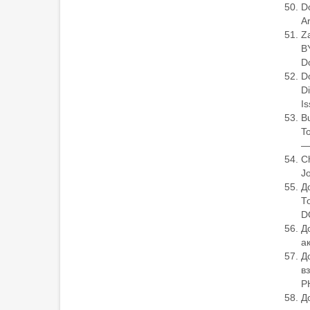
Do
Ar
Z
B
D
Do
Di
Is
Bu
To
—
Ch
Jo
Д
Т
D
Д
а
Д
в
P
Д