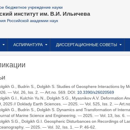
ое бюджетное учреждение науки
кий институт им. В.И. Ильичева
ния Российской академии наук
АСПИРАНТУРА
ДИССЕРТАЦИОННЫЕ СОВЕТЫ
ликации
ьи
lgikh G., Budrin S., Dolgikh S. Studies of Geosphere Interactions by 
26. — Vol. 26, Iss. 2. — Art.no. 569. DOI:
10.3390/s26020569
lgikh G.I., Kulchin Yu.N., Dolgikh S.G., Myasnikov A.V. Deformation A
, 2025 // Doklady Earth Sciences. — 2025. — Vol. 525, Iss. 2. — Art.n
lgikh G., Budrin S., Dolgikh S. Dynamics and Transformation of Intern
urnal of Marine Science and Engineering. — 2025. — Vol. 13, Iss. 6. 
lgikh S.G., Dolgikh G.I. Geospheric Disturbances on Recordings of Las
eanography. — 2025. — Vol. 32, Iss. 1. — P. 46-62.