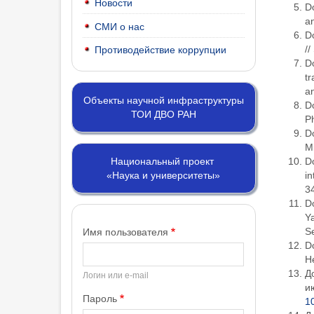
Новости
Do
an
СМИ о нас
Do
//
Противодействие коррупции
Do
tr
an
Объекты научной инфраструктуры
Do
ТОИ ДВО РАН
Ph
Do
Mi
Do
Национальный проект
in
«Наука и университеты»
3
Do
Y
Se
Имя пользователя
Do
He
Д
Логин или e-mail
и
Пароль
1