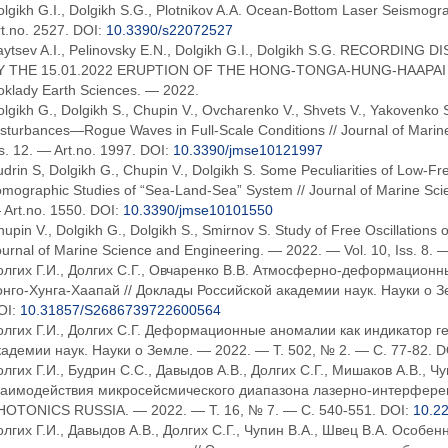
lgikh G.I., Dolgikh S.G., Plotnikov A.A. Ocean-Bottom Laser Seismogra
t.no. 2527. DOI:
10.3390/s22072527
aytsev A.I., Pelinovsky E.N., Dolgikh G.I., Dolgikh S.G. RECORD
Y THE 15.01.2022 ERUPTION OF THE HONG-TONGA-HUNG-HAAPAI
oklady Earth Sciences. — 2022.
lgikh G., Dolgikh S., Chupin V., Ovcharenko V., Shvets V., Yakovenko S
sturbances—Rogue Waves in Full-Scale Conditions // Journal of Marin
s. 12. — Art.no. 1997. DOI:
10.3390/jmse10121997
drin S, Dolgikh G., Chupin V., Dolgikh S. Some Peculiarities of Low-F
mographic Studies of “Sea-Land-Sea” System // Journal of Marine Scie
 Art.no. 1550. DOI:
10.3390/jmse10101550
upin V., Dolgikh G., Dolgikh S., Smirnov S. Study of Free Oscillations 
urnal of Marine Science and Engineering. — 2022. — Vol. 10, Iss. 8. 
олгих Г.И., Долгих С.Г., Овчаренко В.В. Атмосферно-деформацион
онго-Хунга-Хаапай // Доклады Российской академии наук. Науки о З
OI:
10.31857/S2686739722600564
олгих Г.И., Долгих С.Г. Деформационные аномалии как индикатор г
кадемии наук. Науки о Земле. — 2022. — Т. 502, № 2. — С. 77-82. D
олгих Г.И., Будрин С.С., Давыдов А.В., Долгих С.Г., Мишаков А.В., 
заимодействия микросейсмического диапазона лазерно-­интерфере
HOTONICS RUSSIA. — 2022. — Т. 16, № 7. — С. 540-551. DOI:
10.2
олгих Г.И., Давыдов А.В., Долгих С.Г., Чупин В.А., Швец В.А. Особ