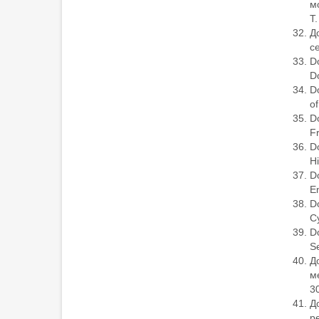
м
Т
Д
с
Do
Do
Do
of
Do
Fr
Do
Hi
Do
En
Do
Cy
Do
Se
Д
м
3
Д
р