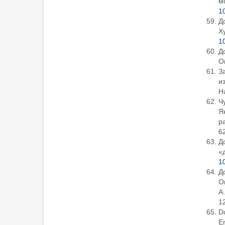
м
1
Д
Х
1
Д
О
З
и
Н
Чу
Я
р
6
Д
«
1
До
О
А
1
Do
En