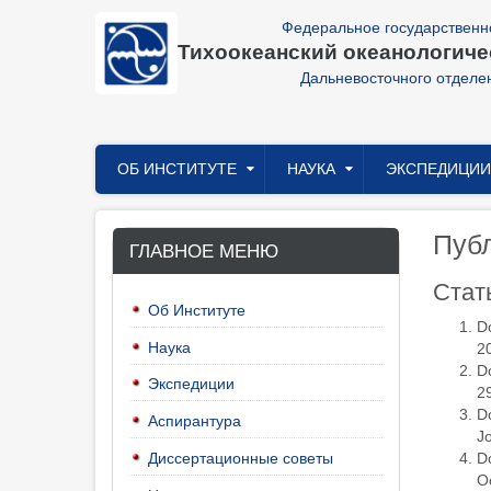
Перейти
Федеральное государственн
к
Тихоокеанский океанологичес
основному
содержанию
Дальневосточного отделе
Главное
ОБ ИНСТИТУТЕ
НАУКА
ЭКСПЕДИЦИИ
меню
Пуб
ГЛАВНОЕ МЕНЮ
Стат
Об Институте
Do
Наука
20
Do
Экспедиции
29
Do
Аспирантура
Jo
Диссертационные советы
Do
Oc