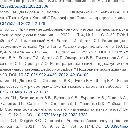
орскими ветровыми волнами // Экологические системы и приборы. 
0.25791/esip.12.2022.1336
олгих Г.И., Давыдов А.В., Долгих С.Г., Овчаренко В.В., Чупин В.А.,
унга-Тонга-Хунга-Хаапай // Гидросфера. Опасные процессы и явлени
0.34753/HS.2022.4.2.126
олгих С.Г. Применение деформационного метода при анализе цуна
пасные процессы и явления. — 2022. — Т. 4, № 1. — С. 8-22. DOI:
айцев А.И., Пелиновский Е.Н., Долгих Г.И., Долгих С.Г. Регистраци
звержением вулкана Хунга-Тонга-Хаапай в архипелаге Тонга 15.01.
ауки о Земле. — 2022. — Т. 506, № 2. — С. 259-264. DOI:
10.31857
пин В.А., Долгих Г.И., Долгих С.Г., Овчаренко В.В., Пивоваров А.А.
ковенко С.В., Ярощук И.О. Регистрация источников гидроакустичес
азнесенных лазерных деформографов // Подводные исследования и 
2-68. DOI:
10.37102/1992-4429_2022_42_04_06
олгих Г.И., Долгих С.Г., Овчаренко В.В., Чупин В.А., Швец В.А., Як
две сестры», «три сестры» // Экологические системы и приборы. — 
0.25791/esip.12.2022.1337
лгих Г.И., Безответных В.В., Буланов А.В., Буренин А.В., Голов А.А.
вчаренко В.В., Салюк П.А., Степанов Д.В., Фищенко В.К., Файман П.А
.В. Система мониторинга потоков климатически активных газов // 
2. — С. 12-21. DOI:
10.25791/esip.12.2022.1335
lgikh G.I., Dolgikh S.G. Deformation Anomalies Accompanying Tsunami 
gineering. — 2021. — Vol. 9, Iss. 2. — Art.no. 1144. DOI:
10.3390/jm