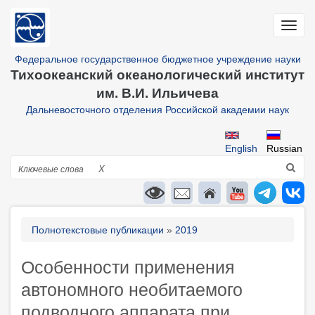
Перейти
к
Toggl
основному
navig
содержанию
Федеральное государственное бюджетное учреждение науки
Тихоокеанский океанологический институт
им. В.И. Ильичева
Дальневосточного отделения Российской академии наук
English
Russian
Поиск
X
Строка
Полнотекстовые публикации
2019
навигации
Особенности применения
автономного необитаемого
подводного аппарата при