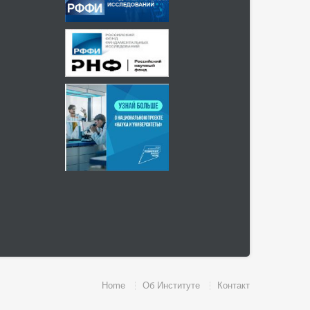
Home
Об Институте
Контакт