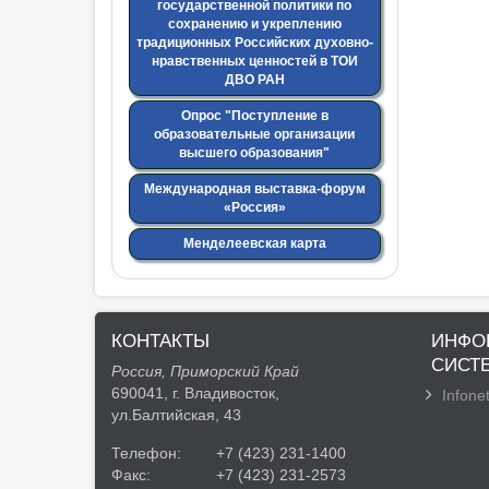
государственной политики по
сохранению и укреплению
традиционных Российских духовно-
нравственных ценностей в ТОИ
ДВО РАН
Опрос "Поступление в
образовательные организации
высшего образования"
Международная выставка-форум
«Россия»
Менделеевская карта
КОНТАКТЫ
ИНФО
СИСТ
Россия, Приморский Край
690041, г. Владивосток,
Infonet
ул.Балтийская, 43
Телефон:
+7 (423) 231-1400
Факс:
+7 (423) 231-2573