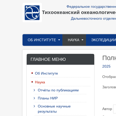
Перейти
Федеральное государственн
к
Тихоокеанский океанологичес
основному
содержанию
Дальневосточного отделе
Главное
ОБ ИНСТИТУТЕ
НАУКА
ЭКСПЕДИЦИИ
меню
Пол
ГЛАВНОЕ МЕНЮ
2025
Об Институте
Отображ
Наука
Заголов
Отчёты по публикациям
Планы НИР
Основные научные
Автор
результаты