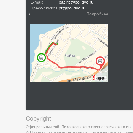
E-mail:
pacific@poi.dvo.ru
Пресс-служба
pr@poi.dvo.ru
Подробнее
Copyright
Официальный сайт Тихоокеанского океанологического инс
© При использовании материалов ссылка на первоисточни