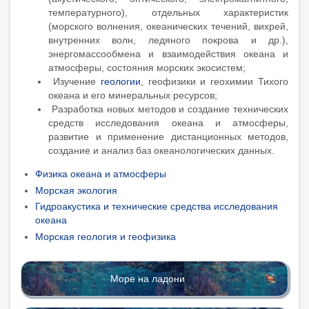
температурного), отдельных характеристик
(морского волнения, океанических течений, вихрей,
внутренних волн, ледяного покрова и др.),
энергомассообмена и взаимодействия океана и
атмосферы, состояния морских экосистем;
Изучение
геологии
,
геофизики
и
геохимии
Тихого
океана
и его
минеральных
ресурсов
;
Разработка
новых
методов
и
создание
технических
средств
исследования
океана
и
атмосферы
,
развитие
и
применение
дистанционных
методов
,
создание
и
анализ
баз
океанологических
данных
.
Физика океана и атмосферы
Морская экология
Гидроакустика и технические средства исследования
океана
Морская геология и геофизика
Море на ладони