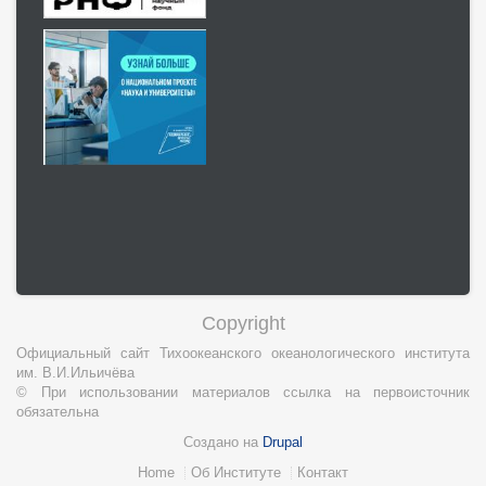
Copyright
Официальный сайт Тихоокеанского океанологического института
им. В.И.Ильичёва
© При использовании материалов ссылка на первоисточник
обязательна
Создано на
Drupal
Нижний
Home
Об Институте
Контакт