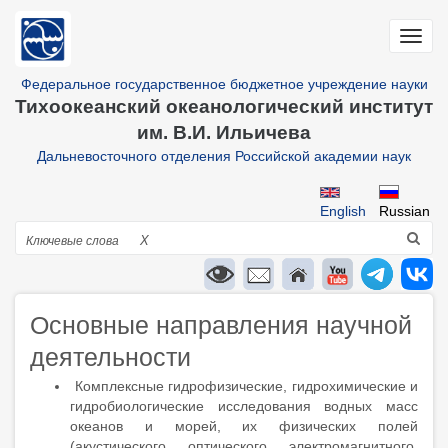
Перейти
к
Toggl
основному
navig
содержанию
Федеральное государственное бюджетное учреждение науки
Тихоокеанский океанологический институт
им. В.И. Ильичева
Дальневосточного отделения Российской академии наук
English
Russian
Поиск
X
Основные направления научной
деятельности
Комплексные гидрофизические, гидрохимические и
гидробиологические исследования водных масс
океанов и морей, их физических полей
(акустического, оптического, электромагнитного,