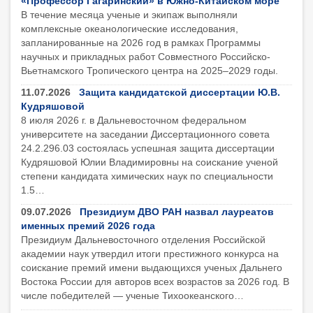
«Профессор Гагаринский» в Южно-Китайском море
В течение месяца ученые и экипаж выполняли
комплексные океанологические исследования,
запланированные на 2026 год в рамках Программы
научных и прикладных работ Совместного Российско-
Вьетнамского Тропического центра на 2025–2029 годы.
11.07.2026
Защита кандидатской диссертации Ю.В.
Кудряшовой
8 июля 2026 г. в Дальневосточном федеральном
университете на заседании Диссертационного совета
24.2.296.03 состоялась успешная защита диссертации
Кудряшовой Юлии Владимировны на соискание ученой
степени кандидата химических наук по специальности
1.5…
09.07.2026
Президиум ДВО РАН назвал лауреатов
именных премий 2026 года
Президиум Дальневосточного отделения Российской
академии наук утвердил итоги престижного конкурса на
соискание премий имени выдающихся ученых Дальнего
Востока России для авторов всех возрастов за 2026 год. В
числе победителей — ученые Тихоокеанского…