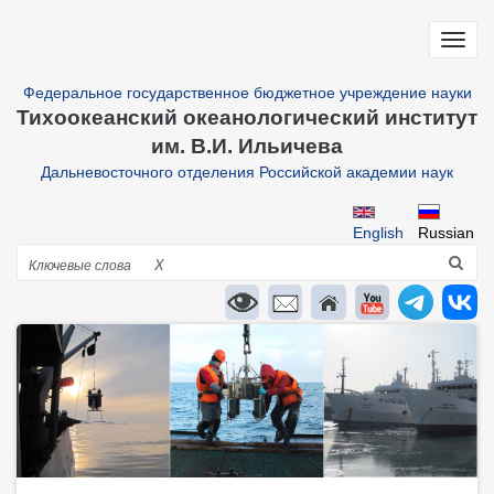
Перейти
к
Toggl
основному
navig
содержанию
Федеральное государственное бюджетное учреждение науки
Тихоокеанский океанологический институт
им. В.И. Ильичева
Дальневосточного отделения Российской академии наук
English
Russian
Поиск
X