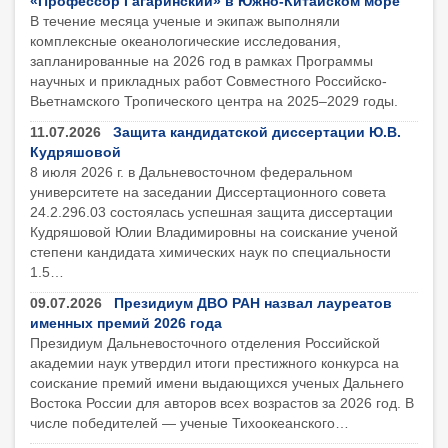
«Профессор Гагаринский» в Южно-Китайском море
В течение месяца ученые и экипаж выполняли
комплексные океанологические исследования,
запланированные на 2026 год в рамках Программы
научных и прикладных работ Совместного Российско-
Вьетнамского Тропического центра на 2025–2029 годы.
11.07.2026
Защита кандидатской диссертации Ю.В.
Кудряшовой
8 июля 2026 г. в Дальневосточном федеральном
университете на заседании Диссертационного совета
24.2.296.03 состоялась успешная защита диссертации
Кудряшовой Юлии Владимировны на соискание ученой
степени кандидата химических наук по специальности
1.5…
09.07.2026
Президиум ДВО РАН назвал лауреатов
именных премий 2026 года
Президиум Дальневосточного отделения Российской
академии наук утвердил итоги престижного конкурса на
соискание премий имени выдающихся ученых Дальнего
Востока России для авторов всех возрастов за 2026 год. В
числе победителей — ученые Тихоокеанского…