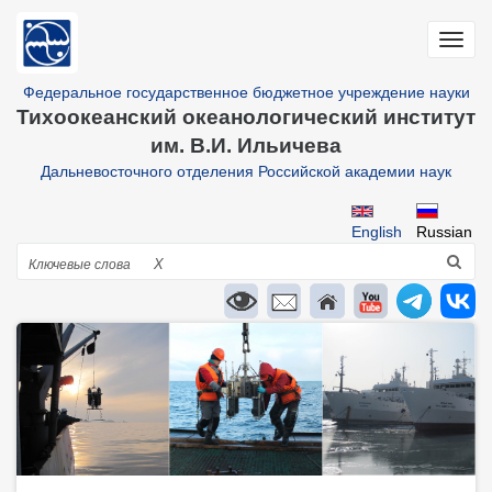
Перейти
к
Toggl
основному
navig
содержанию
Федеральное государственное бюджетное учреждение науки
Тихоокеанский океанологический институт
им. В.И. Ильичева
Дальневосточного отделения Российской академии наук
English
Russian
Поиск
X