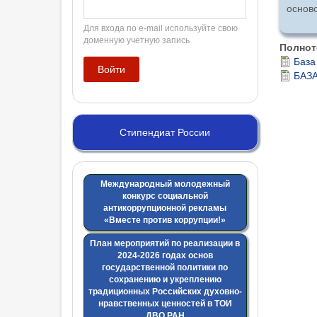
основ
Для входа по e-mail используйте свою
доменную учетную запись
Полнот
База
БАЗА
Стипендиат России
Международный молодежный
конкурс социальной
антикоррупционной рекламы
«Вместе против коррупции!»
План мероприятий по реализации в
2024-2026 годах основ
государственной политики по
сохранению и укреплению
традиционных Российских духовно-
нравственных ценностей в ТОИ
ДВО РАН