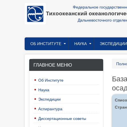
Перейти
Федеральное государственн
к
Тихоокеанский океанологичес
основному
содержанию
Дальневосточного отделе
Главное
ОБ ИНСТИТУТЕ
НАУКА
ЭКСПЕДИЦИИ
меню
Стр
Полно
ГЛАВНОЕ МЕНЮ
нав
База
Об Институте
осад
Наука
Экспедиции
Списо
Стран
Аспирантура
Диссертационные советы