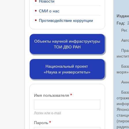
Новости
СМИ о нас
Издан
Противодействие коррупции
Год
Рег
Авто
Объекты научной инфраструктуры
ТОИ ДВО РАН
Пра
инстит
Баз
Национальный проект
моря»
«Наука и университеты»
Анн
Баз
Имя пользователя
отраж
инфор
Японс
Логин или e-mail
станц
(пиро
Пароль
радиол