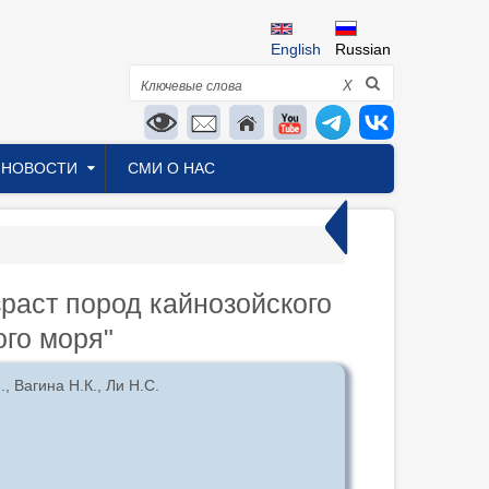
English
Russian
Поиск
X
НОВОСТИ
СМИ О НАС
зраст пород кайнозойского
ого моря"
, Вагина Н.К., Ли Н.С.