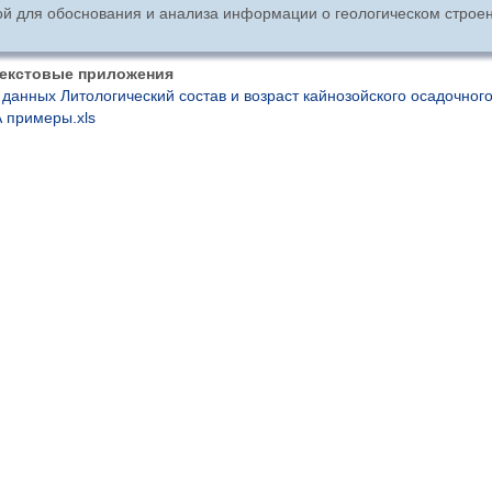
ой для обоснования и анализа информации о геологическом строе
екстовые приложения
 данных Литологический состав и возраст кайнозойского осадочног
 примеры.xls