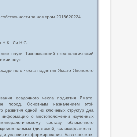
 собственности за номером 2018620224
 Н.К., Ли Н.С.
ние науки Тихоокеанский океанологический
демии наук
 осадочного чехла поднятия Ямато Японского
вания осадочного чехла поднятия Ямато,
аве пород. Основным назначением этой
о развития одной из ключевых структур дна
их информацию о местоположении изученных
минералогическому составу обломочного
икроископаемых (диатомей, силикофлагеллат,
од и условия их формирования. База является