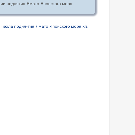
нии поднятия Ямато Японского моря.
о чехла подня-тия Ямато Японского моря.xls