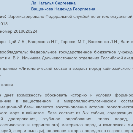
Ли Наталья Сергеевна
Ващенкова Надежда Георгиевна
ие
Зарегистрировано Федеральной службой по интеллектуальной
2018
. номер 2018620224
ры: Цой И.Б., Ващенкова Н.Г., Горовая М.Т., Василенко Л.Н., Вагина
вообладатель: Федеральное государственное бюджетное учрежде
ут им. В.И. Ильичева Дальневосточного отделения Российской ака
а данных «Литологический состав и возраст пород кайнозойского
.
отация
а дает возможность обосновать историю и условия формиро
енную в вещественном и микропалеонтологическом сост
мационной базы является восстановление истории геологическог
кого моря в кайнозое. База состоит из 3-х таблиц, содержащ
ий драгирования, глубинах опробования, типах пород, 
кластического и терригенного) материала пород и комплексах м
ярий, спор и пыльцы), на основе которых определен возраст пор