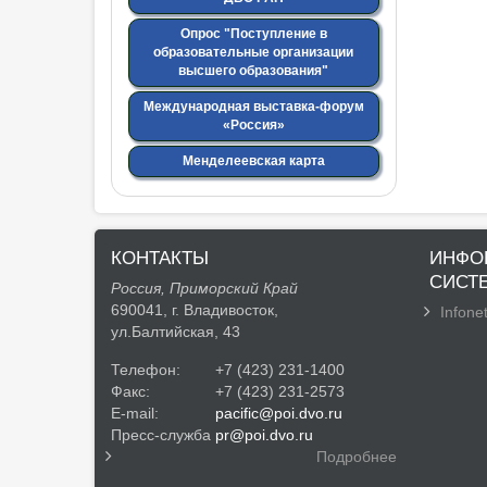
Опрос "Поступление в
образовательные организации
высшего образования"
Международная выставка-форум
«Россия»
Менделеевская карта
КОНТАКТЫ
ИНФО
СИСТ
Россия, Приморский Край
690041, г. Владивосток,
Infonet
ул.Балтийская, 43
Телефон:
+7 (423) 231-1400
Факс:
+7 (423) 231-2573
E-mail:
pacific@poi.dvo.ru
Пресс-служба
pr@poi.dvo.ru
Подробнее