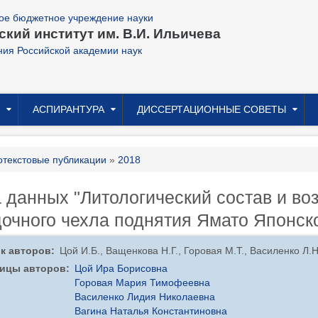
ое бюджетное учреждение науки
кий институт им. В.И. Ильичева
ния Российской академии наук
АСПИРАНТУРА
ДИССЕРТАЦИОННЫЕ СОВЕТЫ
ока
текстовые публикации
2018
игации
 данных "Литологический состав и во
очного чехла поднятия Ямато Японск
к авторов
Цой И.Б., Ващенкова Н.Г., Горовая М.Т., Василенко Л.Н.
ицы авторов
Цой Ира Борисовна
Горовая Мария Тимофеевна
Василенко Лидия Николаевна
Вагина Наталья Константиновна