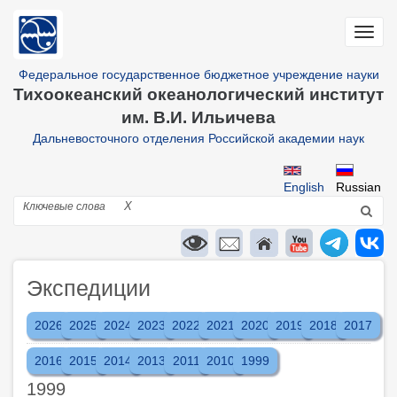
Перейти
к
Toggl
основному
navig
содержанию
Федеральное государственное бюджетное учреждение науки
Тихоокеанский океанологический институт
им. В.И. Ильичева
Дальневосточного отделения Российской академии наук
English
Russian
Поиск
X
Экспедиции
2026
2025
2024
2023
2022
2021
2020
2019
2018
2017
2016
2015
2014
2013
2011
2010
1999
1999