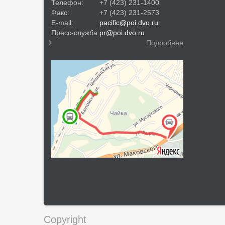
Телефон:
+7 (423) 231-1400
Факс:
+7 (423) 231-2573
E-mail:
pacific@poi.dvo.ru
Пресс-служба
pr@poi.dvo.ru
Подробнее
Copyright