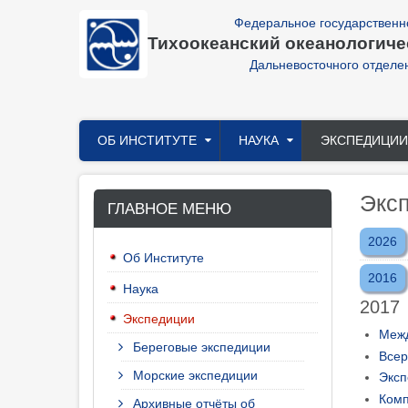
Перейти
Федеральное государственн
к
Тихоокеанский океанологичес
основному
содержанию
Дальневосточного отделе
Главное
ОБ ИНСТИТУТЕ
НАУКА
ЭКСПЕДИЦИИ
меню
Экс
ГЛАВНОЕ МЕНЮ
2026
Об Институте
2016
Наука
2017
Экспедиции
Межд
Береговые экспедиции
Всер
Морские экспедиции
Эксп
Комп
Архивные отчёты об