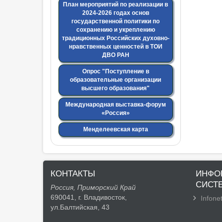
План мероприятий по реализации в
2024-2026 годах основ
государственной политики по
сохранению и укреплению
традиционных Российских духовно-
нравственных ценностей в ТОИ
ДВО РАН
Опрос "Поступление в
образовательные организации
высшего образования"
Международная выставка-форум
«Россия»
Менделеевская карта
КОНТАКТЫ
ИНФО
СИСТ
Россия, Приморский Край
690041, г. Владивосток,
Infonet
ул.Балтийская, 43