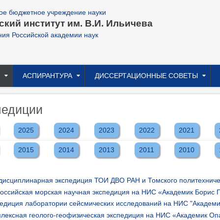
ое бюджетное учреждение науки
кий институт им. В.И. Ильичева
ния Российской академии наук
АСПИРАНТУРА
ДИССЕРТАЦИОННЫЕ СОВЕТЫ
педиции
2025
2024
2023
2022
2021
2015
2014
2013
2011
2010
исциплинарная экспедиция ТОИ ДВО РАН и Томского политехничес
оссийская морская научная экспедиция на НИС «Академик Борис 
едиция лаборатории сейсмических исследований на НИС "Академи
лексная геолого-геофизическая экспедиция на НИС «Академик Оп