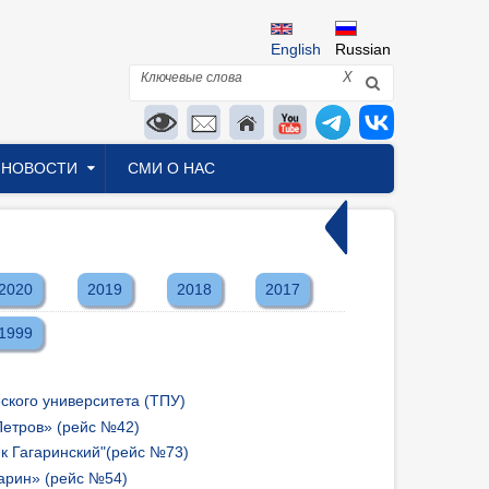
English
Russian
Поиск
X
НОВОСТИ
СМИ О НАС
2020
2019
2018
2017
1999
кого университета (ТПУ)
Петров» (рейс №42)
к Гагаринский"(рейс №73)
арин» (рейс №54)