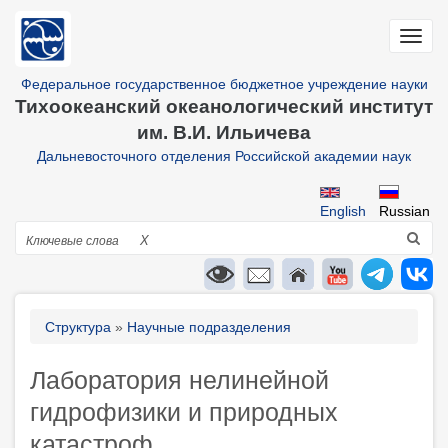
Перейти
к
Toggl
основному
navig
содержанию
Федеральное государственное бюджетное учреждение науки
Тихоокеанский океанологический институт
им. В.И. Ильичева
Дальневосточного отделения Российской академии наук
English
Russian
Поиск
X
Строка
Структура
Научные подразделения
навигации
Лаборатория нелинейной
гидрофизики и природных
катастроф