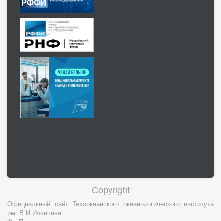
Copyright
Официальный сайт Тихоокеанского океанологического института
им. В.И.Ильичёва