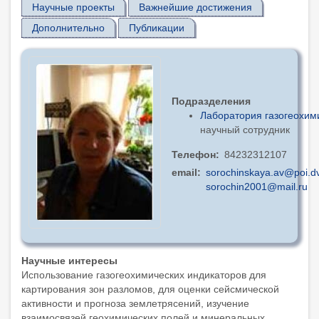
Научные проекты
Важнейшие достижения
Дополнительно
Публикации
Подразделения
Лаборатория газогеохим
научный сотрудник
Телефон
84232312107
email
sorochinskaya.av@poi.d
sorochin2001@mail.ru
Научные интересы
Использование газогеохимических индикаторов для
картирования зон разломов, для оценки сейсмической
активности и прогноза землетрясений, изучение
взаимосвязей геохимических полей и минеральных