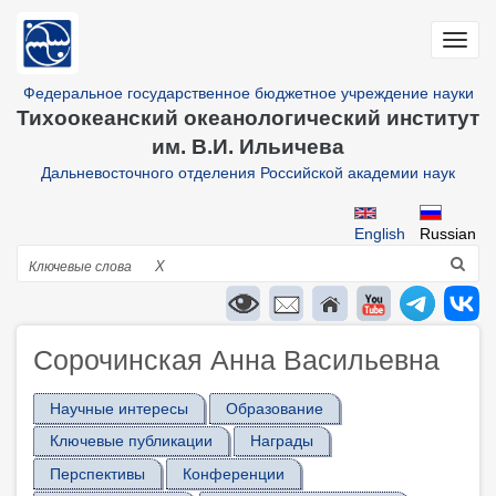
Перейти
к
Toggl
основному
navig
содержанию
Федеральное государственное бюджетное учреждение науки
Тихоокеанский океанологический институт
им. В.И. Ильичева
Дальневосточного отделения Российской академии наук
English
Russian
Поиск
X
Сорочинская Анна Васильевна
Научные интересы
Образование
Ключевые публикации
Награды
Перспективы
Конференции