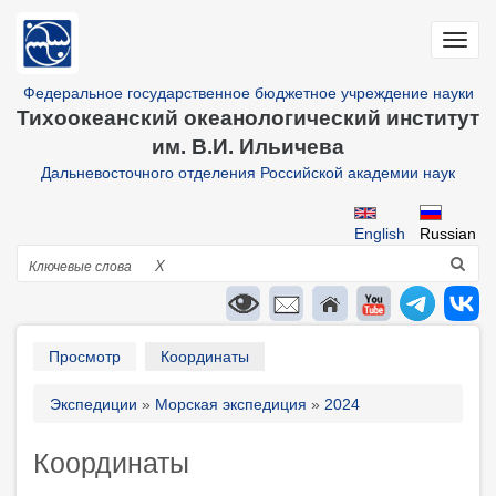
Перейти
к
Toggl
основному
navig
содержанию
Федеральное государственное бюджетное учреждение науки
Тихоокеанский океанологический институт
им. В.И. Ильичева
Дальневосточного отделения Российской академии наук
English
Russian
Поиск
X
Primary
Просмотр
Координаты
tabs
Строка
Экспедиции
Морская экспедиция
2024
навигации
Координаты