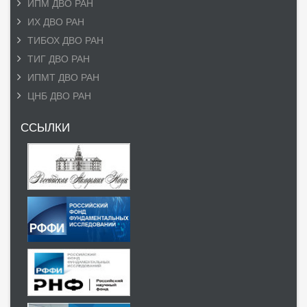
ИПМ ДВО РАН
ИХ ДВО РАН
ТИБОХ ДВО РАН
ТИГ ДВО РАН
ИПМТ ДВО РАН
ЦНБ ДВО РАН
ССЫЛКИ