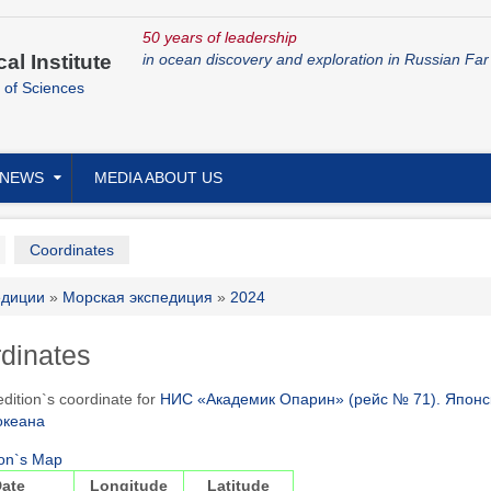
50 years of leadership
cal Institute
in ocean discovery and exploration in Russian Far
 of Sciences
NEWS
MEDIA ABOUT US
ary
Coordinates
adcrumb
едиции
Морская экспедиция
2024
dinates
edition`s coordinate for
НИС «Академик Опарин» (рейс № 71). Японск
океана
ion`s Map
ate
Longitude
Latitude