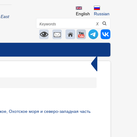
English
Russian
 East
Search
X
ое, Охотское моря и северо-западная часть