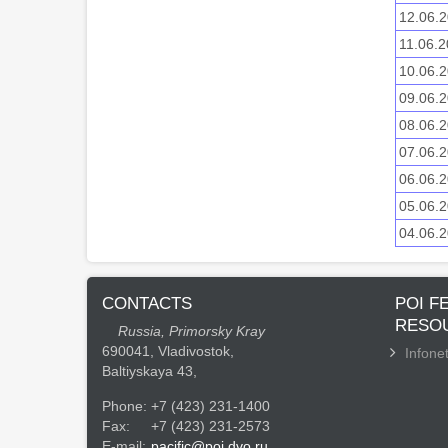
12.06.2
11.06.2
10.06.2
09.06.2
08.06.2
07.06.2
06.06.2
05.06.2
04.06.2
CONTACTS
POI F
RESO
Russia, Primorsky Kray
690041, Vladivostok,
Infonet
Baltiyskaya 43,
Phone:
+7 (423) 231-1400
Fax:
+7 (423) 231-2573
E-mail:
pacific@poi.dvo.ru.