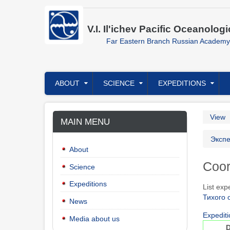
Skip
to
main
V.I. Il'ichev Pacific Oceanologi
content
Far Eastern Branch Russian Academy
Главное
ABOUT
SCIENCE
EXPEDITIONS
меню
Prim
View
MAIN MENU
tabs
Bre
Эксп
About
Coor
Science
Expeditions
List exp
Тихого 
News
Expedit
Media about us
D