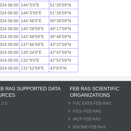
024 08:00
144°3'0"E
51°25'59"N
024 08:00
144°3'59"E
51°16'59"N
024 08:00
144°48'0"E
50°38'59"N
024 08:00
145°28'59"E
49°17'59"N
024 08:00
142°48'59"E
45°46'59"N
024 08:00
137°46'59"E
43°37'59"N
024 08:00
135°24'0"E
42°47'59"N
024 08:05
132°9'0"E
42°52'59"N
024 08:00
131°52'59"E
43°6'0"N
EB RAS SUPPORTED DATA
FEB RAS SCIENTIFIC
URCES
ORGANIZATIONS
 2.0
FSC EATB FEB RAS
FEGI FEB RAS
IACP FEB RAS
NSCMB FEB RAS