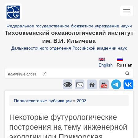
Перейти
к
Toggl
основному
navig
содержанию
Федеральное государственное бюджетное учреждение науки
Тихоокеанский океанологический институт
им. В.И. Ильичева
Дальневосточного отделения Российской академии наук
English
Russian
Поиск
X
Строка
Полнотекстовые публикации
2003
навигации
Некоторые футурологические
построения на тему инженерной
экологии или Приморская