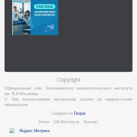
Copyright
Официальный сайт Тихоокеанского океанологического института
им. В.И.Ильичёва
© При использовании материалов ссылка на первоисточник
обязательна
Создано на
Drupal
Нижний
Home
Об Институте
Контакт
колонтитул