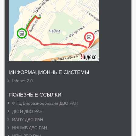
ИНФОРМАЦИОННЫЕ СИСТЕМЫ
Infonet 2.0
ПОЛЕЗНЫЕ ССЫЛКИ
ФНЦ Биоразнообразия ДВО РАН
ДВГИ ДВО РАН
ИАПУ ДВО РАН
ННЦМБ ДВО РАН