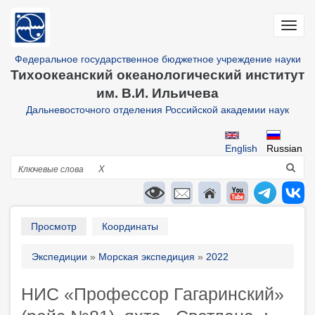
Перейти
к
Toggl
основному
navig
содержанию
Федеральное государственное бюджетное учреждение науки
Тихоокеанский океанологический институт
им. В.И. Ильичева
Дальневосточного отделения Российской академии наук
English
Russian
Поиск
X
Primary
Просмотр
Координаты
tabs
Строка
Экспедиции
Морская экспедиция
2022
навигации
НИС «Профессор Гагаринский»