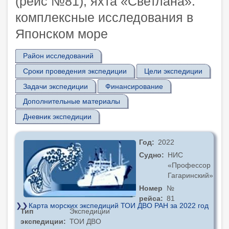
(рейс №81), яхта «Светлана»:
комплексные исследования в
Японском море
Район исследований
Сроки проведения экспедиции
Цели экспедиции
Задачи экспедиции
Финансирование
Дополнительные материалы
Дневник экспедиции
Год
2022
Судно
НИС
«Профессор
Гагаринский»
Номер
№
рейса
81
Карта морских экспедиций ТОИ ДВО РАН за 2022 год
Тип
Экспедиции
экспедиции
ТОИ ДВО