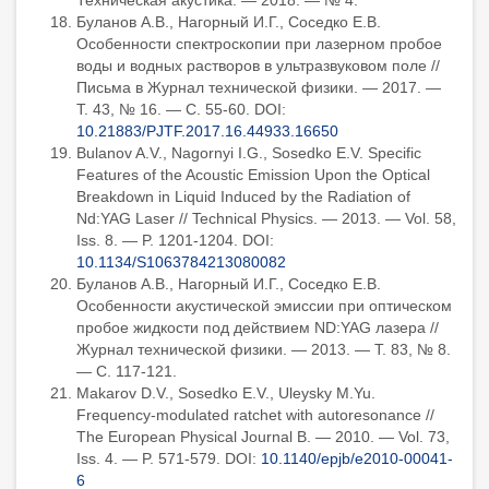
Техническая акустика. — 2018. — № 4.
Буланов А.В., Нагорный И.Г., Соседко Е.В.
Особенности спектроскопии при лазерном пробое
воды и водных растворов в ультразвуковом поле //
Письма в Журнал технической физики. — 2017. —
Т. 43, № 16. — С. 55-60. DOI:
10.21883/PJTF.2017.16.44933.16650
Bulanov A.V., Nagornyi I.G., Sosedko E.V. Specific
Features of the Acoustic Emission Upon the Optical
Breakdown in Liquid Induced by the Radiation of
Nd:YAG Laser // Technical Physics. — 2013. — Vol. 58,
Iss. 8. — P. 1201-1204. DOI:
10.1134/S1063784213080082
Буланов А.В., Нагорный И.Г., Соседко Е.В.
Особенности акустической эмиссии при оптическом
пробое жидкости под действием ND:YAG лазера //
Журнал технической физики. — 2013. — Т. 83, № 8.
— С. 117-121.
Makarov D.V., Sosedko E.V., Uleysky M.Yu.
Frequency-modulated ratchet with autoresonance //
The European Physical Journal B. — 2010. — Vol. 73,
Iss. 4. — P. 571-579. DOI:
10.1140/epjb/e2010-00041-
6