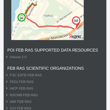
POI FEB RAS SUPPORTED DATA RESOURCES
Infonet 2.0
FEB RAS SCIENTIFIC ORGANIZATIONS
FSC EATB FEB RAS
FEGI FEB RAS
IACP FEB RAS
NSCMB FEB RAS
IAM FEB RAS
ICH FEB RAS