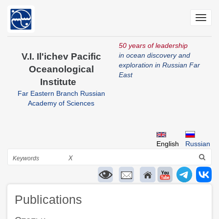
Skip
to
Toggl
main
navig
content
50 years of leadership
V.I. Il'ichev Pacific
in ocean discovery and
exploration in Russian Far
Oceanological
East
Institute
Far Eastern Branch Russian
Academy of Sciences
English
Russian
Search
X
Publications