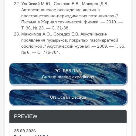
Улейский М.Ю., Соседко Е.В., Макаров Д.В.
Авторезонансное охлаждение частиц в
пространственно-периодических потенциалах //
Письма в Журнал технической физики. — 2010. —
Т. 36, № 23. — С. 31-38.
Максимов А.О., Соседко Е.В. Акустические
проявления пузырьков, покрытых газогидратной
оболочкой // Акустический журнал. — 2009. — Т. 55,
№ 6. — С. 776-784.
POI FEB RAS
Current marine expeditions
UN Ocean Decade
PREVIEW
25.09.2026