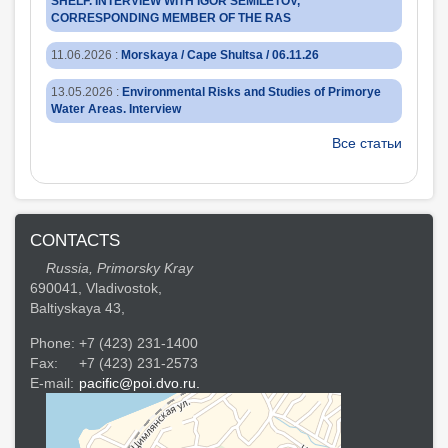
SHELF. INTERVIEW WITH IGOR SEMILETOV,
CORRESPONDING MEMBER OF THE RAS
11.06.2026
:
Morskaya / Cape Shultsa / 06.11.26
13.05.2026
:
Environmental Risks and Studies of Primorye
Water Areas. Interview
Все статьи
CONTACTS
Russia, Primorsky Kray
690041, Vladivostok,
Baltiyskaya 43,
Phone:
+7 (423) 231-1400
Fax:
+7 (423) 231-2573
E-mail:
pacific@poi.dvo.ru.