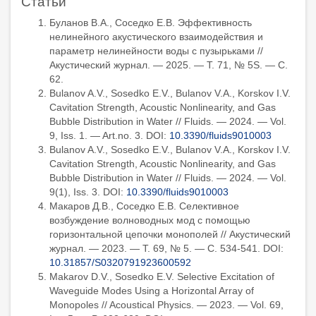
Статьи
Буланов В.А., Соседко Е.В. Эффективность
нелинейного акустического взаимодействия и
параметр нелинейности воды с пузырьками //
Акустический журнал. — 2025. — Т. 71, № 5S. — С.
62.
Bulanov A.V., Sosedko E.V., Bulanov V.A., Korskov I.V.
Cavitation Strength, Acoustic Nonlinearity, and Gas
Bubble Distribution in Water // Fluids. — 2024. — Vol.
9, Iss. 1. — Art.no. 3. DOI:
10.3390/fluids9010003
Bulanov A.V., Sosedko E.V., Bulanov V.A., Korskov I.V.
Cavitation Strength, Acoustic Nonlinearity, and Gas
Bubble Distribution in Water // Fluids. — 2024. — Vol.
9(1), Iss. 3. DOI:
10.3390/fluids9010003
Макаров Д.В., Соседко Е.В. Cелективное
возбуждение волноводных мод с помощью
горизонтальной цепочки монополей // Акустический
журнал. — 2023. — Т. 69, № 5. — С. 534-541. DOI:
10.31857/S0320791923600592
Makarov D.V., Sosedko E.V. Selective Excitation of
Waveguide Modes Using a Horizontal Array of
Monopoles // Acoustical Physics. — 2023. — Vol. 69,