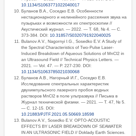
10.1134/S1063771022040017
Буланов В.А., Соседко Е.В. Особенности
нестационарного и нелинейного рассеяния звука на
пузырьках и возможности их спектроскопии //
Акустический журнал. — 2022. — Т. 68, № 4. — С.
373-384. DOI:
10.31857/S0320791922040025
Bulanov A.V., Nagornyi I.G., Sosedko E.V. A Study of
the Spectral Characteristics of Two-Pulse Laser-
Induced Breakdown of Aqueous Solutions of MnCl2 in
an Ultrasound Field // Technical Physics Letters. —
2021. — Vol. 47. — P. 227-230. DOI:
10.1134/S1063785021030068
Буланов А.В., Нагорный И.Г., Соседко Е.В.
Исследование спектральных характеристик
двухимпульсного лазерного пробоя водных
растворов MnCl2 в поле ультразвука // Письма в
Журнал технической физики. — 2021. — Т. 47, № 5.
— С. 12-15. DOI:
10.21883/PJTF.2021.05.50669.18598
Bulanov A.V., Sosedko E.V. OPTO-ACOUSTIC
EFFECTS BY LASER BREAKDOWN OF SEAWATER
IN AN ULTRASONIC FIELD // Doklady Earth Sciences.