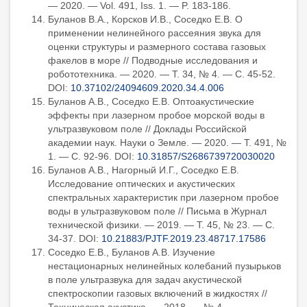
— 2020. — Vol. 491, Iss. 1. — P. 183-186.
Буланов В.А., Корсков И.В., Соседко Е.В. О
применении нелинейного рассеяния звука для
оценки структуры и размерного состава газовых
факелов в море // Подводные исследования и
робототехника. — 2020. — Т. 34, № 4. — С. 45-52.
DOI:
10.37102/24094609.2020.34.4.006
Буланов А.В., Соседко Е.В. Оптоакустические
эффекты при лазерном пробое морской воды в
ультразвуковом поле // Доклады Российской
академии наук. Науки о Земле. — 2020. — Т. 491, №
1. — С. 92-96. DOI:
10.31857/S2686739720030020
Буланов А.В., Нагорный И.Г., Соседко Е.В.
Исследование оптических и акустических
спектральных характеристик при лазерном пробое
воды в ультразвуковом поле // Письма в Журнал
технической физики. — 2019. — Т. 45, № 23. — С.
34-37. DOI:
10.21883/PJTF.2019.23.48717.17586
Соседко Е.В., Буланов А.В. Изучение
нестационарных нелинейных колебаний пузырьков
в поле ультразвука для задач акустической
спектроскопии газовых включений в жидкостях //