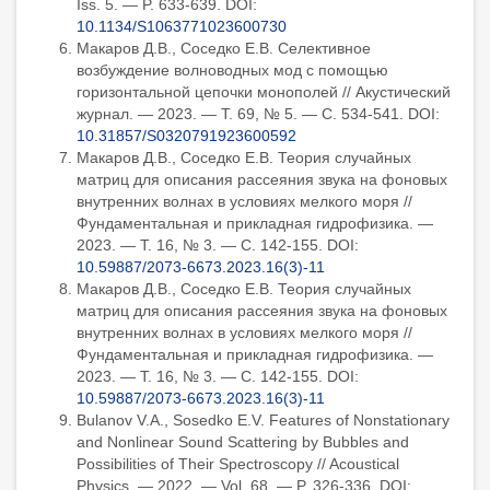
Iss. 5. — P. 633-639. DOI:
10.1134/S1063771023600730
Макаров Д.В., Соседко Е.В. Селективное
возбуждение волноводных мод с помощью
горизонтальной цепочки монополей // Акустический
журнал. — 2023. — Т. 69, № 5. — С. 534-541. DOI:
10.31857/S0320791923600592
Макаров Д.В., Соседко Е.В. Теория случайных
матриц для описания рассеяния звука на фоновых
внутренних волнах в условиях мелкого моря //
Фундаментальная и прикладная гидрофизика. —
2023. — Т. 16, № 3. — С. 142-155. DOI:
10.59887/2073-6673.2023.16(3)-11
Макаров Д.В., Соседко Е.В. Теория случайных
матриц для описания рассеяния звука на фоновых
внутренних волнах в условиях мелкого моря //
Фундаментальная и прикладная гидрофизика. —
2023. — Т. 16, № 3. — С. 142-155. DOI:
10.59887/2073-6673.2023.16(3)-11
Bulanov V.A., Sosedko E.V. Features of Nonstationary
and Nonlinear Sound Scattering by Bubbles and
Possibilities of Their Spectroscopy // Acoustical
Physics. — 2022. — Vol. 68. — P. 326-336. DOI: