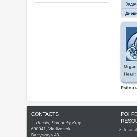
Задач
Дневн
Organ
Head
Район 
CONTACTS
POI F
RESO
Russia, Primorsky Kray
690041, Vladivostok,
Infonet
Baltiyskaya 43,