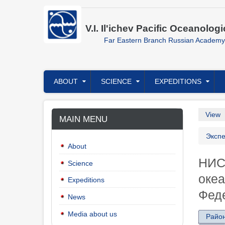
Skip
to
main
V.I. Il'ichev Pacific Oceanologi
content
Far Eastern Branch Russian Academy
Главное
ABOUT
SCIENCE
EXPEDITIONS
меню
Prim
View
MAIN MENU
tabs
Bre
Эксп
About
НИС
Science
океа
Expeditions
Фед
News
Media about us
Район