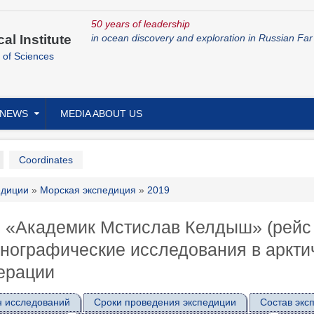
50 years of leadership
cal Institute
in ocean discovery and exploration in Russian Far
 of Sciences
NEWS
MEDIA ABOUT US
ary
Coordinates
adcrumb
едиции
Морская экспедиция
2019
 «Академик Мстислав Келдыш» (рейс
нографические исследования в аркти
ерации
 исследований
Сроки проведения экспедиции
Состав экс