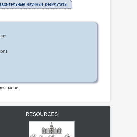
варительные научные результаты
ыш»
ions
кое море.
RESOURCES