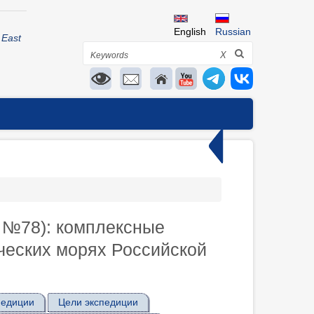
English
Russian
 East
Search
X
 №78): комплексные
ческих морях Российской
педиции
Цели экспедиции