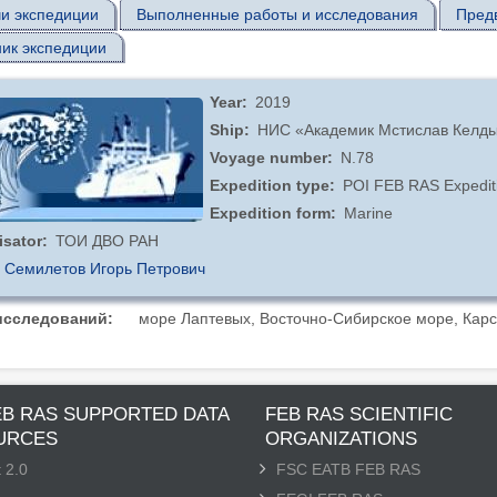
и экспедиции
Выполненные работы и исследования
Пред
ик экспедиции
Year
2019
Ship
НИС «Академик Мстислав Келд
Voyage number
N.78
Expedition type
POI FEB RAS Expedit
Expedition form
Marine
isator
ТОИ ДВО РАН
Семилетов Игорь Петрович
исследований
море Лаптевых, Восточно-Сибирское море, Карс
EB RAS SUPPORTED DATA
FEB RAS SCIENTIFIC
URCES
ORGANIZATIONS
 2.0
FSC EATB FEB RAS