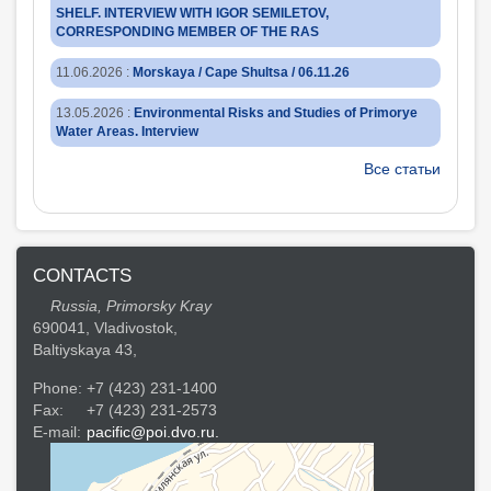
SHELF. INTERVIEW WITH IGOR SEMILETOV,
CORRESPONDING MEMBER OF THE RAS
11.06.2026
:
Morskaya / Cape Shultsa / 06.11.26
13.05.2026
:
Environmental Risks and Studies of Primorye
Water Areas. Interview
Все статьи
CONTACTS
Russia, Primorsky Kray
690041, Vladivostok,
Baltiyskaya 43,
Phone:
+7 (423) 231-1400
Fax:
+7 (423) 231-2573
E-mail:
pacific@poi.dvo.ru.