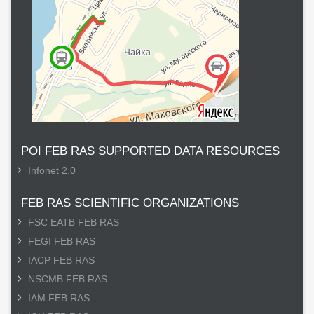
POI FEB RAS SUPPORTED DATA RESOURCES
Infonet 2.0
FEB RAS SCIENTIFIC ORGANIZATIONS
FSC EATB FEB RAS
FEGI FEB RAS
IACP FEB RAS
NSCMB FEB RAS
IAM FEB RAS