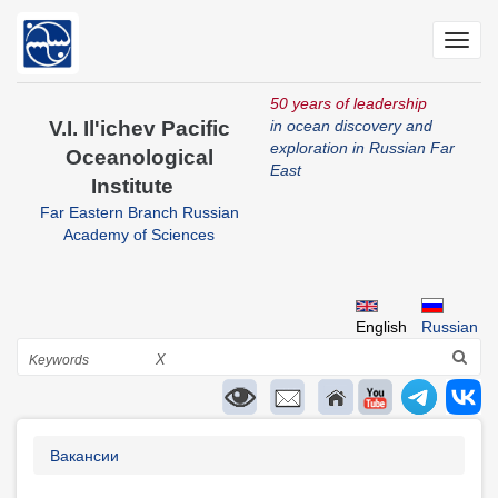
Skip
to
Toggl
main
navig
content
50 years of leadership
V.I. Il'ichev Pacific
in ocean discovery and
exploration in Russian Far
Oceanological
East
Institute
Far Eastern Branch Russian
Academy of Sciences
English
Russian
Search
X
Breadcrumb
Вакансии