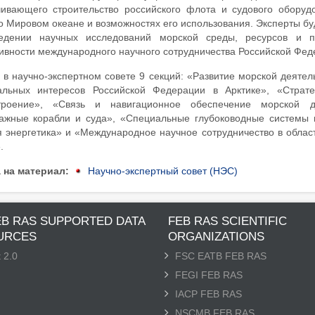
чивающего строительство российского флота и судового оборуд
о Мировом океане и возможностях его использования. Эксперты бу
едении научных исследований морской среды, ресурсов и п
вности международного научного сотрудничества Российской Феде
 в научно-экспертном совете 9 секций: «Развитие морской деяте
альных интересов Российской Федерации в Арктике», «Страте
троение», «Связь и навигационное обеспечение морской де
пажные корабли и суда», «Специальные глубоководные системы 
 энергетика» и «Международное научное сотрудничество в облас
.
 на материал
Научно-экспертный совет (НЭС)
EB RAS SUPPORTED DATA
FEB RAS SCIENTIFIC
URCES
ORGANIZATIONS
 2.0
FSC EATB FEB RAS
FEGI FEB RAS
IACP FEB RAS
NSCMB FEB RAS