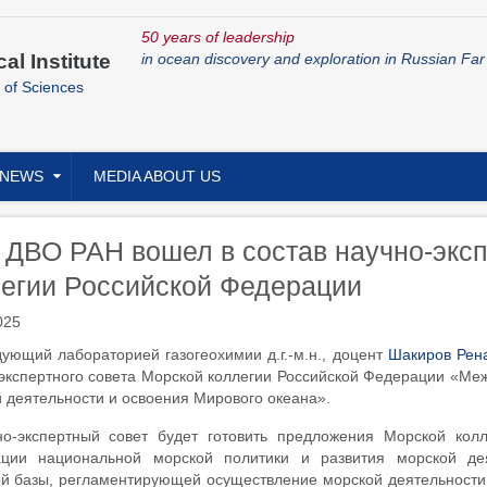
50 years of leadership
cal Institute
in ocean discovery and exploration in Russian Far
 of Sciences
NEWS
MEDIA ABOUT US
ДВО РАН вошел в состав научно-эксп
егии Российской Федерации
025
ующий лабораторией газогеохимии д.г.-м.н., доцент
Шакиров Рен
экспертного совета Морской коллегии Российской Федерации «Меж
 деятельности и освоения Мирового океана».
но-экспертный совет будет готовить предложения Морской кол
ации национальной морской политики и развития морской дея
й базы, регламентирующей осуществление морской деятельности; 