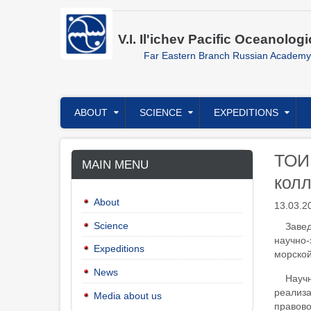
Skip
to
main
V.I. Il'ichev Pacific Oceanologi
content
Far Eastern Branch Russian Academy
Главное
ABOUT
SCIENCE
EXPEDITIONS
меню
ТОИ 
MAIN MENU
колл
About
13.03.2
Science
Завед
научно-
Expeditions
морской
News
Науч
реализ
Media about us
правово