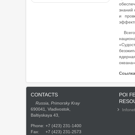
обеспе
знаний 
и пров
эффекти
Всего
национ
«Судос
безэки
ядерная
океана»
Ссылка
CONTACTS
POI F
RESO
Russia, Primorsky Kray
690041, Vladivostok,
Infonet
Baltiyskaya 43,
Phone:
+7 (423) 231-1400
Fax:
+7 (423) 231-2573